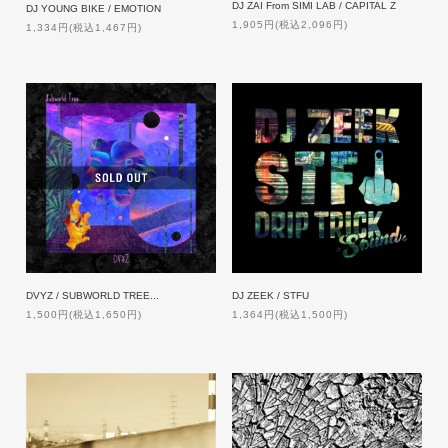
DJ ZAI From SIMI LAB / CAPITAL Z
DJ YOUNG BIKE / EMOTION
1,905円(税込2,096円)
1,334円(税込1,467円)
DVYZ / SUBWORLD TREE...
DJ ZEEK / STFU
1,500円(税込1,650円)
1,364円(税込1,500円)