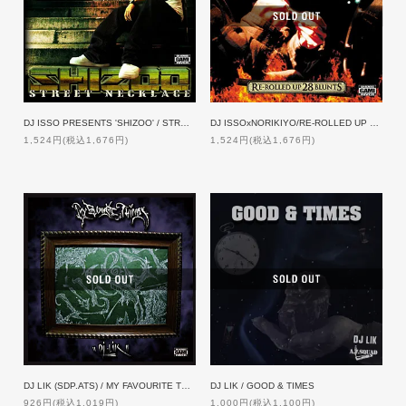
DJ ISSO PRESENTS 'SHIZOO' / STREET NECKLACE 【特典付】
DJ ISSOxNORIKIYO/RE-ROLLED UP 28 BLUNTS[特典付]
1,524円(税込1,676円)
1,524円(税込1,676円)
DJ LIK / GOOD & TIMES
DJ LIK (SDP.ATS) / MY FAVOURITE THINGS
1,000円(税込1,100円)
926円(税込1,019円)