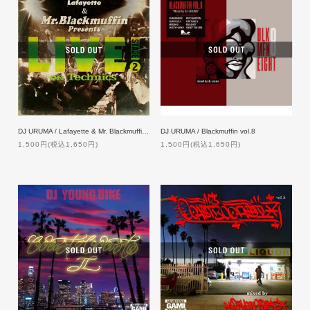
DJ URUMA / Blackmuffin vol.8
DJ URUMA / Lafayette & Mr. Blackmuffin Presents 『LIVE! on Technics』-STAGE 2-
1,500円(税込1,650円)
1,500円(税込1,650円)