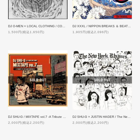
DJ O-MEN × LOCAL CLOTHING / CORRUPT MIND
DJ XXXL / NIPPON BREAKS ＆ BEATS Vol.6
1,500円(税込1,650円)
1,905円(税込2,096円)
DJ SHU-G / MIXTAPE vol.7 -A Tribute To The Masterpiece II-
DJ SHU-G × JUSTIN HAGER / The New York Rhymes
2,000円(税込2,200円)
2,000円(税込2,200円)