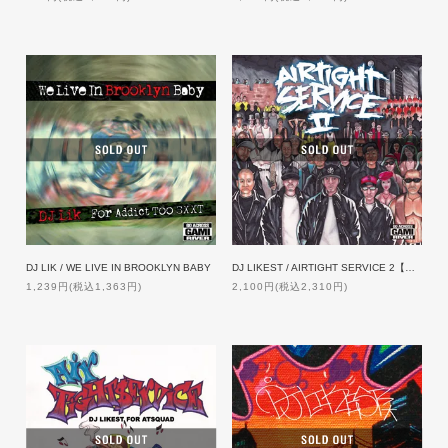
DJ LIK / WE LIVE IN BROOKLYN BABY
DJ LIKEST / AIRTIGHT SERVICE 2【特典付】
1,239円(税込1,363円)
2,100円(税込2,310円)