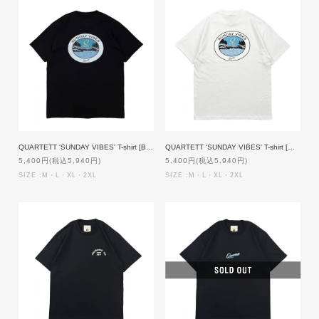
QUARTETT 'SUNDAY VIBES' T-shirt [BLACK]
QUARTETT 'SUNDAY VIBES' T-shirt [WHITE]
5,400円(税込5,940円)
5,400円(税込5,940円)
SIZE :M・L・XL・2XL
SIZE :M・L・XL・2XL