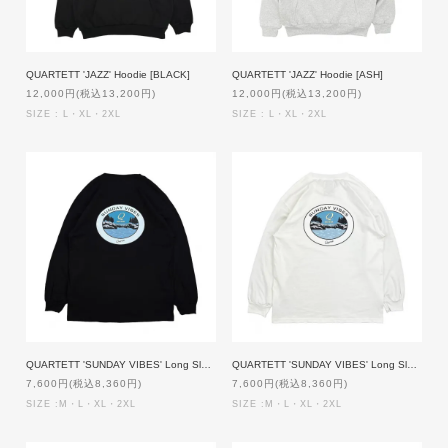
QUARTETT 'JAZZ' Hoodie [BLACK]
QUARTETT 'JAZZ' Hoodie [ASH]
12,000円(税込13,200円)
12,000円(税込13,200円)
SIZE : L・XL・2XL
SIZE : L・XL・2XL
QUARTETT 'SUNDAY VIBES' Long Sleeve T-shirt [BLACK]
QUARTETT 'SUNDAY VIBES' Long Sleeve T-shirt [WHITE]
7,600円(税込8,360円)
7,600円(税込8,360円)
SIZE :M・L・XL・2XL
SIZE :M・L・XL・2XL