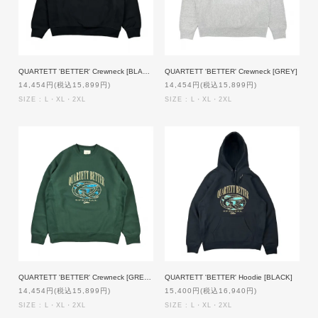
QUARTETT 'BETTER' Crewneck [BLACK]
QUARTETT 'BETTER' Crewneck [GREY]
14,454円(税込15,899円)
14,454円(税込15,899円)
SIZE : L・XL・2XL
SIZE : L・XL・2XL
QUARTETT 'BETTER' Crewneck [GREEN]
QUARTETT 'BETTER' Hoodie [BLACK]
14,454円(税込15,899円)
15,400円(税込16,940円)
SIZE : L・XL・2XL
SIZE : L・XL・2XL