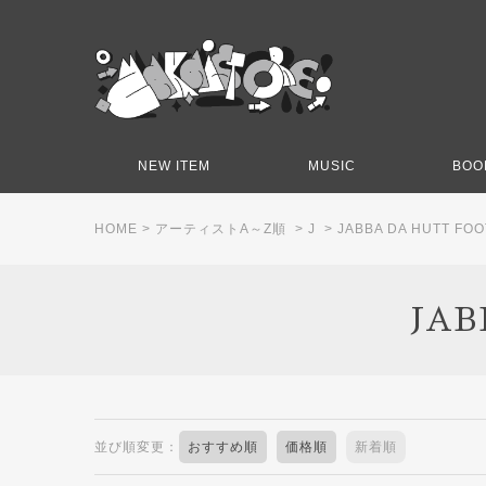
NEW ITEM
MUSIC
BOO
HOME
>
アーティストA～Z順
>
J
>
JABBA DA HUTT FO
JAB
並び順変更：
おすすめ順
価格順
新着順