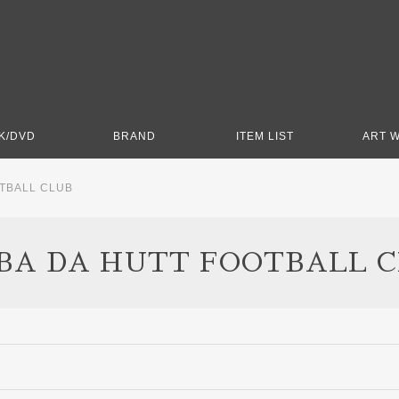
K/DVD
BRAND
ITEM LIST
ART 
OTBALL CLUB
BA DA HUTT FOOTBALL 