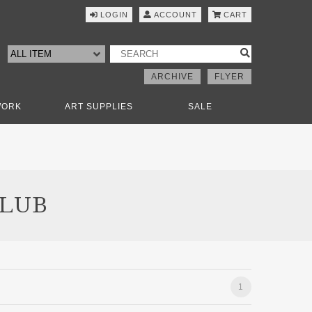
LOGIN
ACCOUNT
CART
ARCHIVE
FLYER
WORK
ART SUPPLIES
SALE
CLUB
1