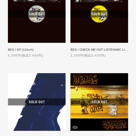
BES / EP [12inch]
BES / CHECK ME OUT LISTEN/MIC LIFE [12inch]
2,200円(税込2,420円)
2,200円(税込2,420円)