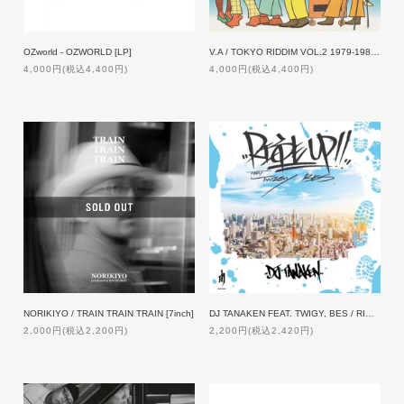
OZworld - OZWORLD [LP]
V.A / TOKYO RIDDIM VOL.2 1979-1986 [LP]
4,000円(税込4,400円)
4,000円(税込4,400円)
NORIKIYO / TRAIN TRAIN TRAIN [7inch]
DJ TANAKEN FEAT. TWIGY, BES / RISE UP [7inch]
2,000円(税込2,200円)
2,200円(税込2,420円)