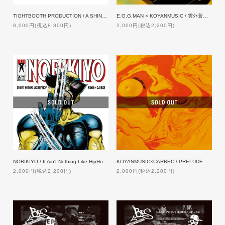
TIGHTBOOTH PRODUCTION / A SHINPEI UENO FILM 'LENZ lll' ORIGINAL SOUNDTRACK[3LP]
E.G.G.MAN × KOYANMUSIC / 雲外蒼天 [7inch]
8,000円(税込8,800円)
2,000円(税込2,200円)
NORIKIYO / It Ain't Nothing Like HipHop Remix [10inch]
KOYANMUSIC×CARREC / PRELUDE EP [12inch]
2,000円(税込2,200円)
2,000円(税込2,200円)