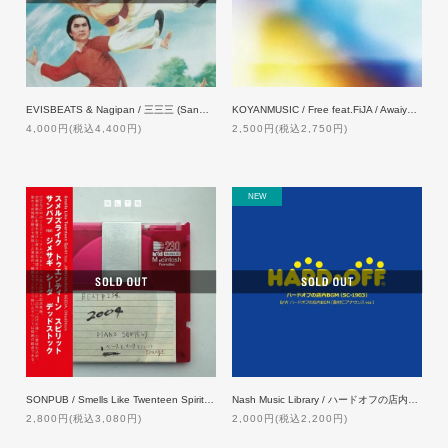
EVISBEATS & Nagipan / 三三三 (Sanmai)』[LP]
KOYANMUSIC / Free feat.FiJA / Awaiyume feat.Mahina Apple【限定生産盤】
4,000円(税込4,400円)
2,500円(税込2,750円)
NEW
SONPUB / Smells Like Twenteen Spirit feat. Jinmenusagi & SEEDA [7inch]
Nash Music Library / ハードオフの店内BGM (SC-1903) [7inch]
2,800円(税込3,080円)
2,000円(税込2,200円)