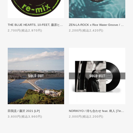
THE BLUE HEARTS, 10-FEET, 藤原ヒロシ / TRAIN-TRAIN / 青空 [7inch]
ZEN-LA-ROCK x Rice Water Groove / ド ROYAL MAMBO [7inch]
2,700円(税込2,970円)
2,200円(税込2,420円)
田我流 / 藤沢 2021 [LP]
NORIKIYO / 待ち合わせ feat. 柊人 [7inch] 【限定プレス】
3,600円(税込3,960円)
2,000円(税込2,200円)