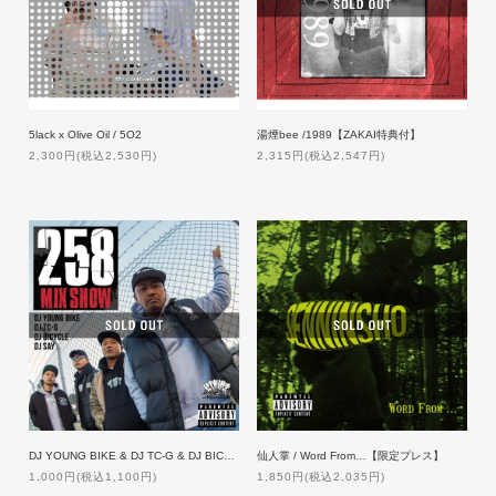
湯煙bee /1989【ZAKAI特典付】
5lack x Olive Oil / 5O2
2,315円(税込2,547円)
2,300円(税込2,530円)
DJ YOUNG BIKE & DJ TC-G & DJ BICYCLE & DJ SAY / 258MIXSHOW【特典付】
仙人掌 / Word From…【限定プレス】
1,000円(税込1,100円)
1,850円(税込2,035円)