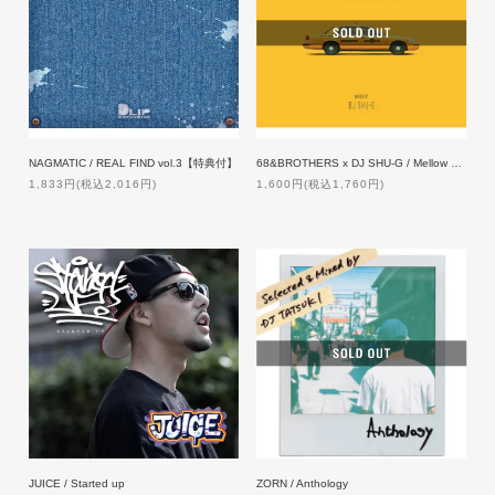
NAGMATIC / REAL FIND vol.3【特典付】
68&BROTHERS x DJ SHU-G / Mellow Madness
1,833円(税込2,016円)
1,600円(税込1,760円)
JUICE / Started up
ZORN / Anthology