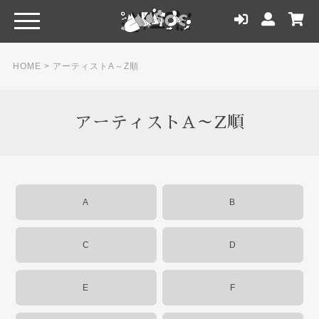
HOME
>
アーティストA～Z順
アーティストA～Z順
A
B
C
D
E
F