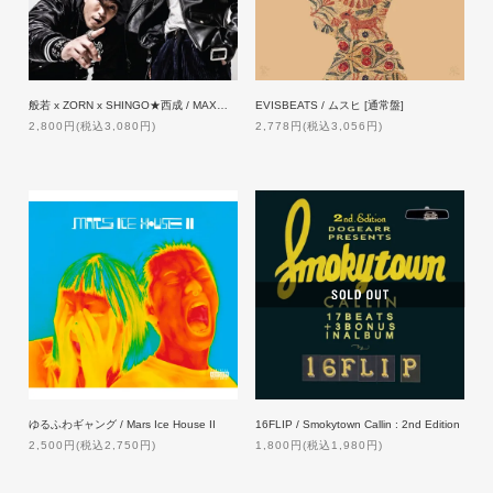
般若 x ZORN x SHINGO★西成 / MAX【通常盤】[CD]
EVISBEATS / ムスヒ [通常盤]
2,800円(税込3,080円)
2,778円(税込3,056円)
ゆるふわギャング / Mars Ice House II
16FLIP / Smokytown Callin : 2nd Edition
2,500円(税込2,750円)
1,800円(税込1,980円)