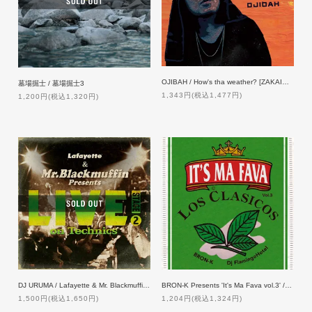
OJIBAH / How's tha weather? [ZAKAI限定発売]
墓場掘士 / 墓場掘士3
1,343円(税込1,477円)
1,200円(税込1,320円)
BRON-K Presents 'It's Ma Fava vol.3' / Mixed by Dj FlamingoHotel
DJ URUMA / Lafayette & Mr. Blackmuffin Presents 『LIVE! on Technics』-STAGE 2-
1,204円(税込1,324円)
1,500円(税込1,650円)