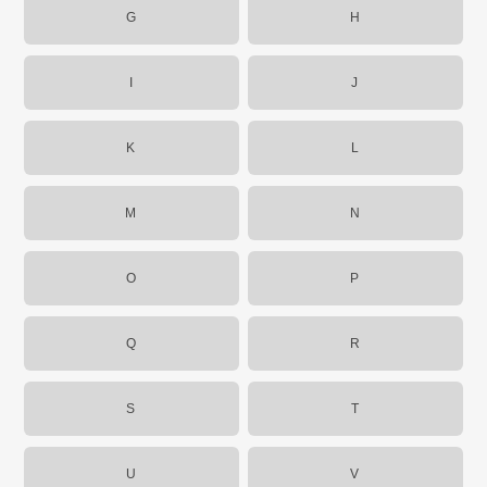
G
H
I
J
K
L
M
N
O
P
Q
R
S
T
U
V