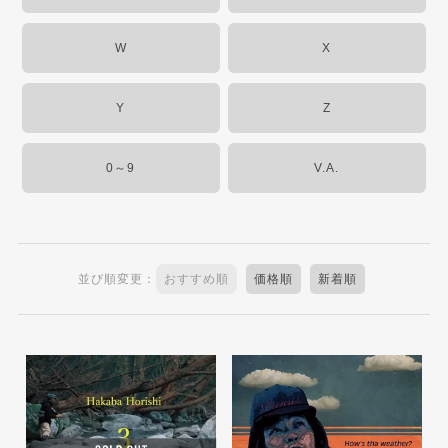
W
X
Y
Z
0～9
V.A.
並び順変更：
おすすめ順
価格順
新着順