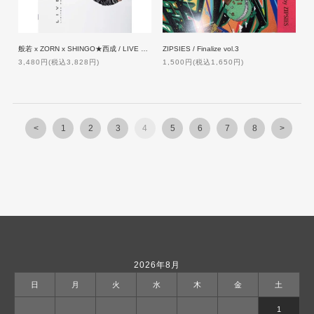
般若 x ZORN x SHINGO★西成 / LIVE MAX [2 DVD]【限定盤】
ZIPSIES / Finalize vol.3
3,480円(税込3,828円)
1,500円(税込1,650円)
<
1
2
3
4
5
6
7
8
>
2026年8月
日
月
火
水
木
金
土
1