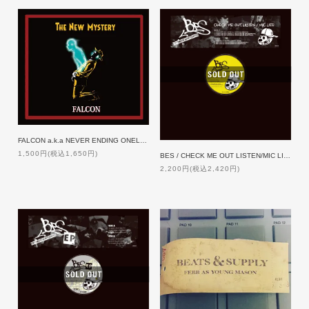
FALCON a.k.a NEVER ENDING ONELOOP / THE NEW MYSTERY
1,500円(税込1,650円)
BES / CHECK ME OUT LISTEN/MIC LIFE [12inch]
2,200円(税込2,420円)