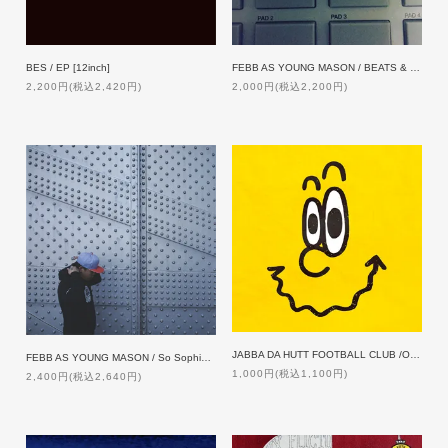
BES / EP [12inch]
FEBB AS YOUNG MASON / BEATS & SUPPLY
2,200円(税込2,420円)
2,000円(税込2,200円)
JABBA DA HUTT FOOTBALL CLUB /OFF THE WALL
FEBB AS YOUNG MASON / So Sophisticated
1,000円(税込1,100円)
2,400円(税込2,640円)