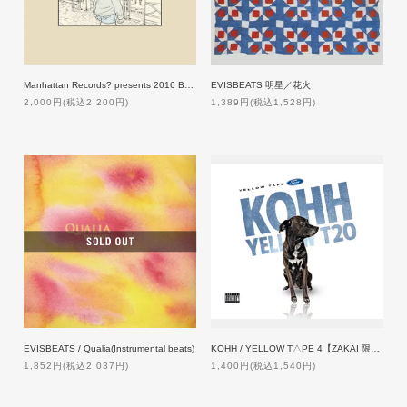
Manhattan Records? presents 2016 BEST OF JAPANESE HIP HOP MIX
EVISBEATS 明星／花火
2,000円(税込2,200円)
1,389円(税込1,528円)
EVISBEATS / Qualia(Instrumental beats)
KOHH / YELLOW T△PE 4【ZAKAI 限定特典付】
1,852円(税込2,037円)
1,400円(税込1,540円)