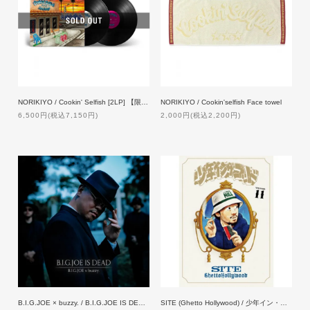
NORIKIYO / Cookin' Selfish [2LP] 【限定プレス】
NORIKIYO / Cookin'selfish Face towel
6,500円(税込7,150円)
2,000円(税込2,200円)
B.I.G.JOE × buzzy. / B.I.G.JOE IS DEAD [2CD]
SITE (Ghetto Hollywood) / 少年イン・ザ・フッド 11【特典付】