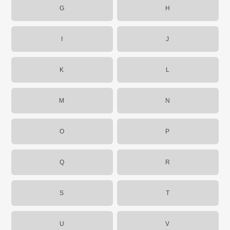
G
H
I
J
K
L
M
N
O
P
Q
R
S
T
U
V