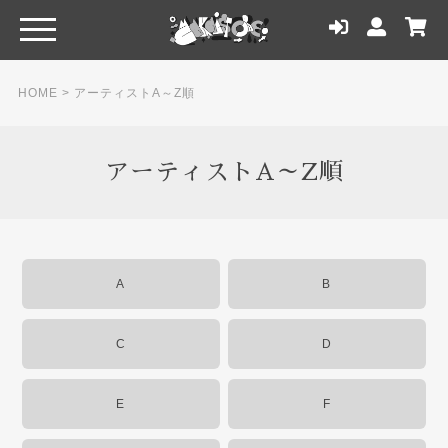
HOME
>
アーティストA～Z順
アーティストA～Z順
A
B
C
D
E
F