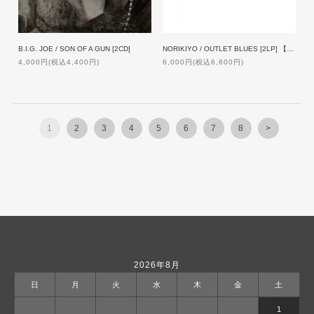
B.I.G. JOE / SON OF A GUN [2CD]
NORIKIYO / OUTLET BLUES [2LP] 【限定プレス】
4,000円(税込4,400円)
6,000円(税込6,600円)
1
2
3
4
5
6
7
8
>
2026年8月
日
月
火
水
木
金
土
1