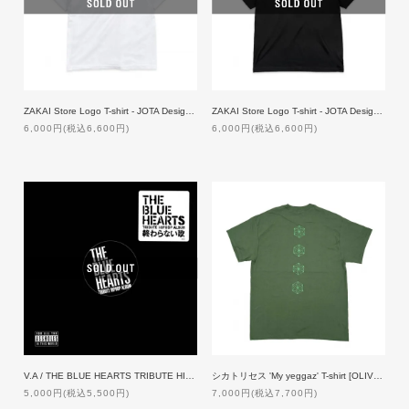
ZAKAI Store Logo T-shirt - JOTA Design ft. NORIKIYO [WHITE]
ZAKAI Store Logo T-shirt - JOTA Design ft. NORIKIYO [BLACK]
6,000円(税込6,600円)
6,000円(税込6,600円)
V.A / THE BLUE HEARTS TRIBUTE HIP HOP ALBUM 「終わらない歌」[12inch]
シカトリセス 'My yeggaz' T-shirt [OLIVE]【受注生産】
5,000円(税込5,500円)
7,000円(税込7,700円)