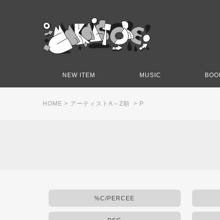
NEW ITEM
MUSIC
BOO
HOME
>
アーティストA～Z順
>
P
%C/PERCEE