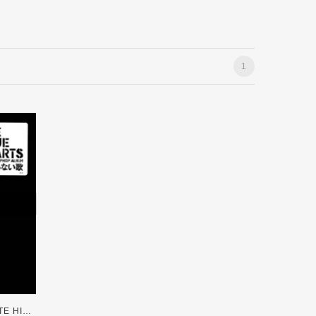
1
V.A / THE BLUE HEARTS TRIBUTE HIP HOP ALBUM 「終わらない歌」[12inch]