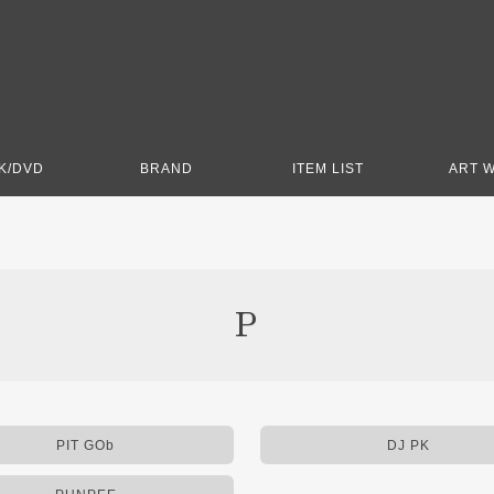
K/DVD
BRAND
ITEM LIST
ART 
P
PIT GOb
DJ PK