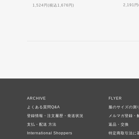
2,191円
1,524円(税込1,676円)
ARCHIVE
FLYER
よくある質問Q&A
服のサイズの測
登録情報・注文履歴・発送状況
メルマガ登録・
支払・配送 方法
返品・交換
International Shoppers
特定商取引法に