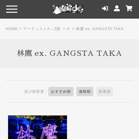
HOME
>
アーティストA～Z順
>
H
>
林鷹 ex. GANGSTA TAKA
林鷹 ex. GANGSTA TAKA
並び順変更：
おすすめ順
価格順
新着順