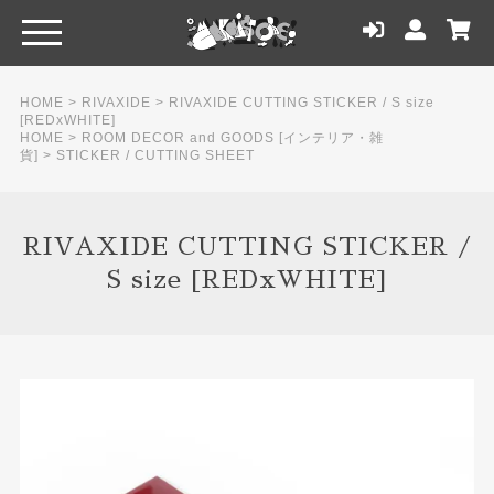
HOME
>
RIVAXIDE
>
RIVAXIDE CUTTING STICKER / S size
[REDxWHITE]
HOME
>
ROOM DECOR and GOODS [インテリア・雑
貨]
>
STICKER / CUTTING SHEET
RIVAXIDE CUTTING STICKER /
S size [REDxWHITE]