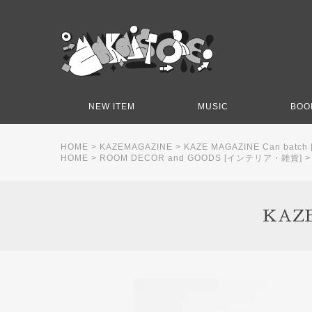
NEW ITEM
MUSIC
BOO
HOME
>
KAZEMAGAZINE
>
KAZE MAGAZINE Can batch 
HOME
>
ROOM DECOR and GOODS [インテリア・雑貨]
KAZE