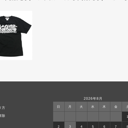
2026年8月
日
月
火
水
木
金
り方
解除
2
3
4
5
6
7