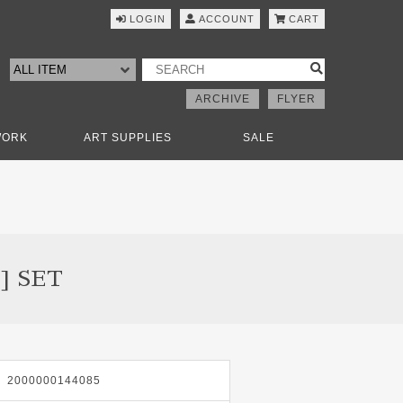
LOGIN
ACCOUNT
CART
ARCHIVE
FLYER
WORK
ART SUPPLIES
SALE
] SET
2000000144085