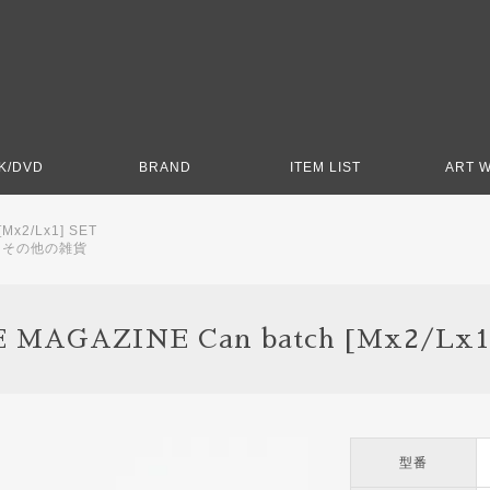
K/DVD
BRAND
ITEM LIST
ART 
[Mx2/Lx1] SET
>
その他の雑貨
 MAGAZINE Can batch [Mx2/Lx1
型番