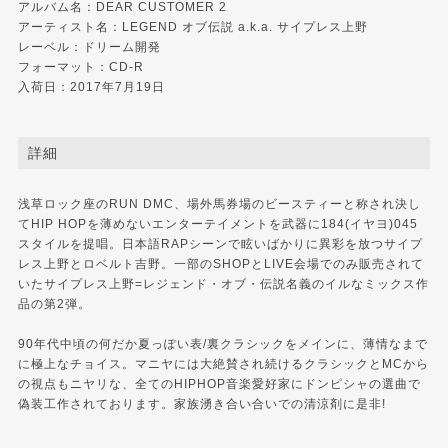
アルバム名：DEAR CUSTOMER 2
アーティスト名：LEGEND オブ伝説 a.k.a. サイプレス上野
レーベル：
ドリーム開発
フォーマット：CD-R
入荷日：2017年7月19日
詳細
浅草ロック座のRUN DMC、場外馬券場のビースティーと称され決し
てHIP HOPを薄めないエンターテイメントを武器に184(イヤヨ)045
スタイルを提唱。日本語RAPシーンで眩いばかりに異彩を放つサイプ
レス上野とロベルト吉野。一部のSHOPとLIVE会場でのみ販売されて
いたサイプレス上野=レジェンド・オブ・伝説名義のイルなミックス作
品の第2弾。
90年代中頃の何だか夏っぽい表/裏クラシックをメインに、薄情なまで
に極上なチョイス。マニヤには大絶賛され続けるクラシックとMCから
の視点もニヤリな、全てのHIPHOP音楽愛好家にドンピシャの選曲で
偽装工作されております。家族湧き合い合いでの清涼剤に是非!