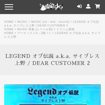
HOME
>
MUSIC
>
MUSIC [cd・dvd・record]
>
LEGEND オブ伝説
a.k.a. サイプレス上野 / DEAR CUSTOMER 2
HOME
>
MUSIC 特集 [レーベル別]
>
ドリーム開発
HOME
>
アーティストA～Z順
>
L
>
LEGEND オブ伝説 a.k.a. サイプ
レス上野
LEGEND オブ伝説 a.k.a. サイプレス
上野 / DEAR CUSTOMER 2