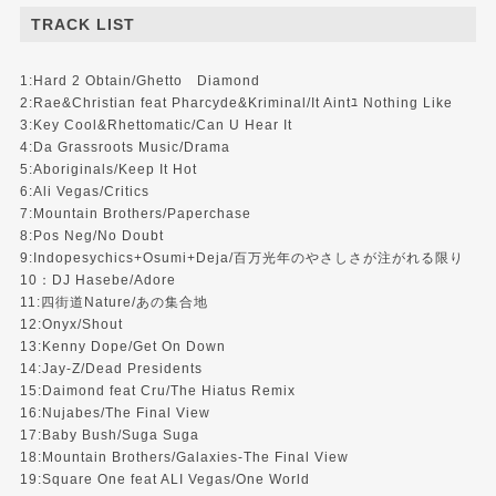
TRACK LIST
1:Hard 2 Obtain/Ghetto Diamond
2:Rae&Christian feat Pharcyde&Kriminal/It Aintﾕ Nothing Like
3:Key Cool&Rhettomatic/Can U Hear It
4:Da Grassroots Music/Drama
5:Aboriginals/Keep It Hot
6:Ali Vegas/Critics
7:Mountain Brothers/Paperchase
8:Pos Neg/No Doubt
9:Indopesychics+Osumi+Deja/百万光年のやさしさが注がれる限り
10：DJ Hasebe/Adore
11:四街道Nature/あの集合地
12:Onyx/Shout
13:Kenny Dope/Get On Down
14:Jay-Z/Dead Presidents
15:Daimond feat Cru/The Hiatus Remix
16:Nujabes/The Final View
17:Baby Bush/Suga Suga
18:Mountain Brothers/Galaxies-The Final View
19:Square One feat ALI Vegas/One World