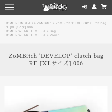
HOME
>
UNDEAD
>
ZoMBitch
>
ZoMBitch 'DEVELOP' clutch bag
RF [XLサイズ] 006
HOME
>
WEAR ITEM LIST
>
Bag
HOME
>
WEAR ITEM LIST
>
Pouch
ZoMBitch 'DEVELOP' clutch bag
RF [XLサイズ] 006