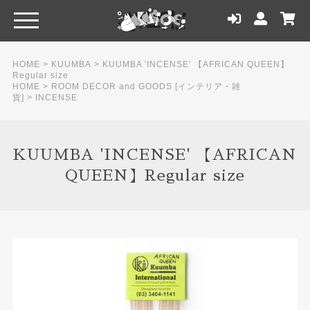
HOME
>
KUUMBA
>
KUUMBA 'INCENSE' 【AFRICAN QUEEN】
Regular size
HOME
>
ROOM DECOR and GOODS [インテリア・雑
貨]
>
INCENSE
KUUMBA 'INCENSE' 【AFRICAN
QUEEN】Regular size