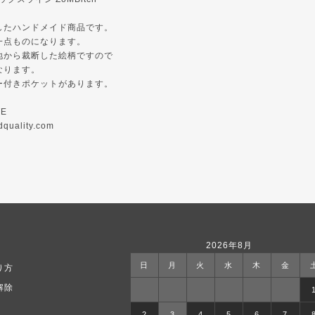
したハンドメイド商品です。
一点ものになります。
地から裁断した絵柄ですので
なります。
ー付きポケットがあります。
TE
dquality.com
2026年8月
日
月
火
水
木
金
り方
解除
2
3
4
5
6
7