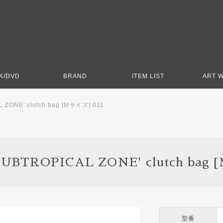
K/DVD
BRAND
ITEM LIST
ART 
L ZONE' clutch bag [Mサイズ] 011
'SUBTROPICAL ZONE' clutch bag 
型番