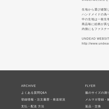
生地から選び縫製
ハンドメイドの為
中の生地は一枚生
商品毎に絵柄が異
内側にもファスナ
UNDEAD WEBSI
http://www.undea
ARCHIVE
FLYER
よくある質問Q&A
服のサイズの測
登録情報・注文履歴・発送状況
メルマガ登録・
支払・配送 方法
返品・交換