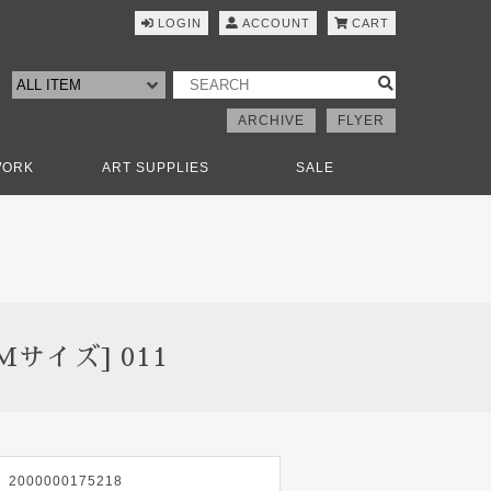
LOGIN
ACCOUNT
CART
ARCHIVE
FLYER
WORK
ART SUPPLIES
SALE
[Mサイズ] 011
2000000175218