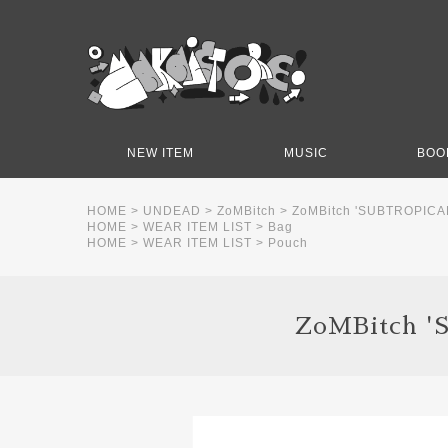
NEW ITEM
MUSIC
BOO
HOME
>
UNDEAD
>
ZoMBitch
>
ZoMBitch 'SUBTROPICA
HOME
>
WEAR ITEM LIST
>
Bag
HOME
>
WEAR ITEM LIST
>
Pouch
ZoMBitch 