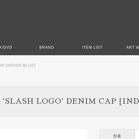
K/DVD
BRAND
ITEM LIST
ART 
AP [INDIGO BLUE]
 'SLASH LOGO' DENIM CAP [IND
型番