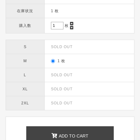
在庫状況
1 枚
購入数
枚
S
SOLD OUT
M
1 枚
L
SOLD OUT
XL
SOLD OUT
2XL
SOLD OUT
ADD TO CART