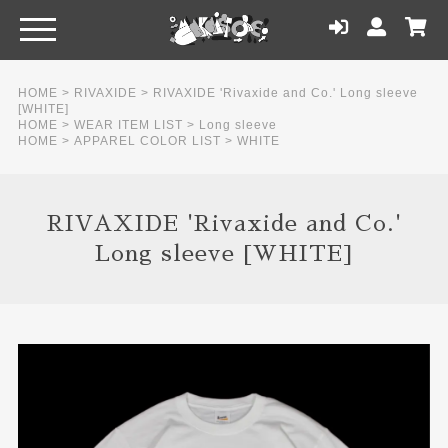
HOME
>
RIVAXIDE
>
RIVAXIDE 'Rivaxide and Co.' Long sleeve
[WHITE]
HOME
>
WEAR ITEM LIST
>
Long sleeve
HOME
>
APPAREL COLOR LIST
>
WHITE
RIVAXIDE 'Rivaxide and Co.'
Long sleeve [WHITE]