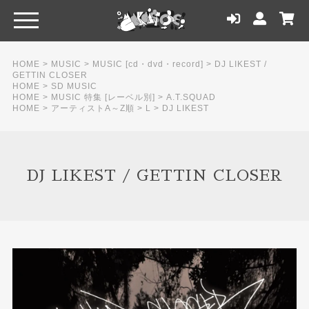
HOME
>
MUSIC
>
MUSIC [cd・dvd・record]
>
DJ LIKEST /
GETTIN CLOSER
HOME
>
SD MUSIC
HOME
>
MUSIC 特集 [レーベル別]
>
A.T.SQUAD
HOME
>
アーティストA～Z順
>
L
>
DJ LIKEST
DJ LIKEST / GETTIN CLOSER