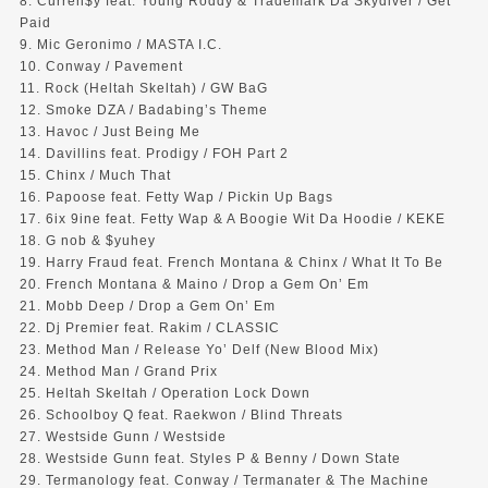
8. Curren$y feat. Young Roddy & Trademark Da Skydiver / Get
Paid
9. Mic Geronimo / MASTA I.C.
10. Conway / Pavement
11. Rock (Heltah Skeltah) / GW BaG
12. Smoke DZA / Badabing’s Theme
13. Havoc / Just Being Me
14. Davillins feat. Prodigy / FOH Part 2
15. Chinx / Much That
16. Papoose feat. Fetty Wap / Pickin Up Bags
17. 6ix 9ine feat. Fetty Wap & A Boogie Wit Da Hoodie / KEKE
18. G nob & $yuhey
19. Harry Fraud feat. French Montana & Chinx / What It To Be
20. French Montana & Maino / Drop a Gem On’ Em
21. Mobb Deep / Drop a Gem On’ Em
22. Dj Premier feat. Rakim / CLASSIC
23. Method Man / Release Yo’ Delf (New Blood Mix)
24. Method Man / Grand Prix
25. Heltah Skeltah / Operation Lock Down
26. Schoolboy Q feat. Raekwon / Blind Threats
27. Westside Gunn / Westside
28. Westside Gunn feat. Styles P & Benny / Down State
29. Termanology feat. Conway / Termanater & The Machine