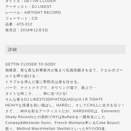
タイトル：GETTIN CLOSER
アーティスト：DJ LIKEST
レーベル：AIRTIGHT RECORD
フォーマット：CD
品番：ATS-012
発売日：2018年12月3日
詳細
GETTIN CLOSER TO GOD‼︎
相模原、夜な夜な好事家共が集まり乱痴気騒ぎを企て、クエルボゴー
ルドを呷り続ける‥
トラブルを孕んだ宴に野郎共は身を任せる。
バーで、ナイトクラブで、ボウリング場で、路上で‥
タイトな時こそ、、、神に近づける!
そんな夜をDJ LIKEST(SDP/ATSQUAD)がA.I.R.TIGHT‼︎
HEAVYな境遇を笑い飛ばし、HARDに、そしてCHILLに全力を注ぐ！
さて、、MIXを彩るアーティストだが、HARDXIDEは、Eminemの
Shady Recordsとの契約でNYはBuffaloを一躍有名にした
Conway&Westside Gunn。French Montana率いるCoke Boysの
面々、Method ManやHeltah SkeltahといったNYのOG達。