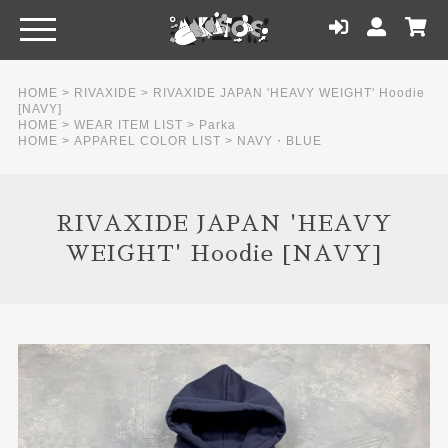
HOME
>
RIVAXIDE
>
RIVAXIDE JAPAN 'HEAVY WEIGHT' Hoodie
[NAVY]
HOME
>
WEAR ITEM LIST
>
Parka
HOME
>
APPAREL COLOR LIST
>
NAVY・BLUE
RIVAXIDE JAPAN 'HEAVY
WEIGHT' Hoodie [NAVY]