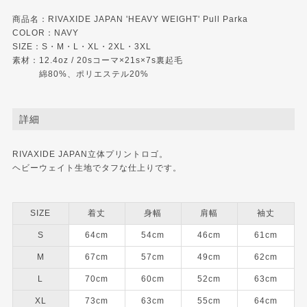
商品名：RIVAXIDE JAPAN 'HEAVY WEIGHT' Pull Parka
COLOR：NAVY
SIZE：S・M・L・XL・2XL・3XL
素材：12.4oz / 20sコーマ×21s×7s裏起毛
綿80%、ポリエステル20%
詳細
RIVAXIDE JAPAN立体プリントロゴ。
ヘビーウェイト生地でタフな仕上りです。
SIZE
着丈
身幅
肩幅
袖丈
S
64cm
54cm
46cm
61cm
M
67cm
57cm
49cm
62cm
L
70cm
60cm
52cm
63cm
XL
73cm
63cm
55cm
64cm