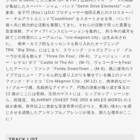
シ (Gt. & Bass) と大竹重寿 (Dr. & Per.) は国内ジャズ・シーンの精鋭
が集結したスーパー・ジャム・バンド "Selim Slive Elementz" への
参加、金子巧 (Key.) はDJ/ プロデューサー池田正典とのクロスオーバ
ー・チルアウトユニット"Coastlines" をスタートさせる等、バンド/
個々共に精力的な活動を展開してきた。それらの活動で培った貴重な
音楽体験、アイディア/ インスピレーションを集約し、約５年の歳月を
経てこの待望のニューアルバム『cro-magnon city』は生み出され
た。 南米～カリブ的なエッセンスも取り入れたオープニング
TRK「Big Ship」にはじまり、スウィング・ジャズとアシッド・グル
ーヴが火花を散らす「Three On Four」(M-4)、フュージョン・メロ
ー・レゲエ/ ダブ「Castle In The Air 」(M-7)、ヴォコーダーをFeat
したアーバン・ファンク「Funky DownTown 」(M-8)、既に彼等のラ
イブではニュー・アンセム的な盛り上がりを魅せている極上のジャズ
ファンク・ディスコ「Cro-Magnon City」(M-12) と、肉体的なビー
ト/ グルーヴ感、先鋭的なアイディア、円熟の演奏が織り成す珠玉の
12 曲がここには収録。注目のゲストには、ヒップホップ・シーンか
ら、田我流、 BLAHRMY (SHEEF THE 3RD & MILES WORD) の２
組が参画。前作以上に貪欲な音楽世界の広がりと、奥深い味わいを感
じさせる成熟したアンサンブル／アレンジが巡る、新たな傑作がここ
に！
TRACK LIST