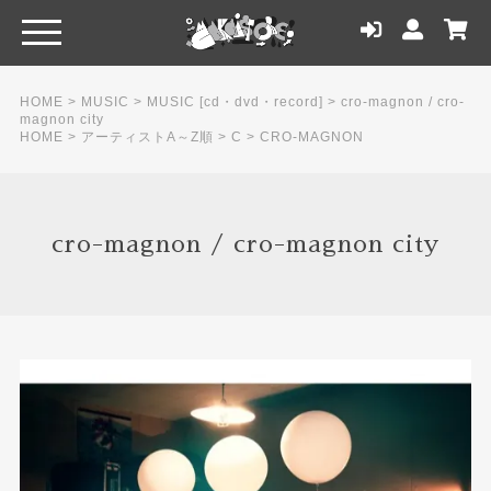
HOME
>
MUSIC
>
MUSIC [cd・dvd・record]
>
cro-magnon / cro-
magnon city
HOME
>
アーティストA～Z順
>
C
>
CRO-MAGNON
cro-magnon / cro-magnon city