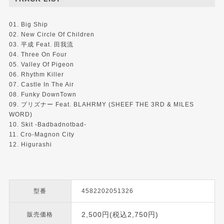
01. Big Ship
02. New Circle Of Children
03. 平成 Feat. 田我流
04. Three On Four
05. Valley Of Pigeon
06. Rhythm Killer
07. Castle In The Air
08. Funky DownTown
09. プリズナー Feat. BLAHRMY (SHEEF THE 3RD & MILES
WORD)
10. Skit -Badbadnotbad-
11. Cro-Magnon City
12. Higurashi
型番
4582202051326
2,500円(税込2,750円)
販売価格