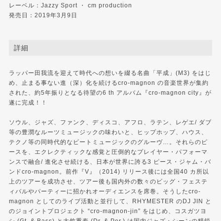
レーベル：Jazzy Sport ・ cm production
発売日：2019年3月9日
詳細
ラッパー田我流を迎えて時代への想いを綴る名曲「平成」(M3) をはじ
め、止まる事ない進（深）化を続けるcro-magnon の音楽世界が集約
された、約5年振りとなる待望の6 th アルバム『cro-magnon city』が
遂に完成！！
ソウル、ジャズ、ファンク、ディスコ、アフロ、ラテン、レゲエ/ ダブ
等の豊潤なルーツミュージックの味わいと、ヒップホップ、ハウス、
テクノ等の同時代的なビートミュージックのグルーヴ…。それらのピ
ースを、エクレクティックな感覚と圧倒的なプレイヤー・パフォーマ
ンスで融合/ 進化させ続ける、日本が世界に誇る3 ピース・ジャム・バ
ンドcro-magnon。前作『V』（2014) リリース後には全国40 カ所以
上のツアーを成功させ、ツアー後も国内外の数々のビッグ・フェステ
ィバルやパーティーに招かれオーディエンスを席巻。そうしたcro-
magnon としてのライブ活動と並行して、RHYMESTER のDJ JIN と
のジョイントプロジェクト “cro-magnon-jin” をはじめ、コスガツヨ