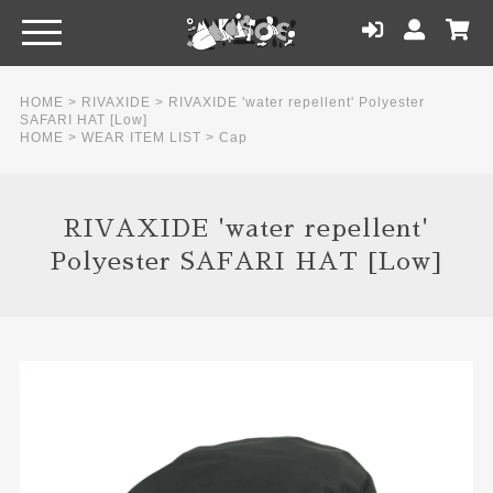
HOME
>
RIVAXIDE
>
RIVAXIDE 'water repellent' Polyester
SAFARI HAT [Low]
HOME
>
WEAR ITEM LIST
>
Cap
RIVAXIDE 'water repellent'
Polyester SAFARI HAT [Low]