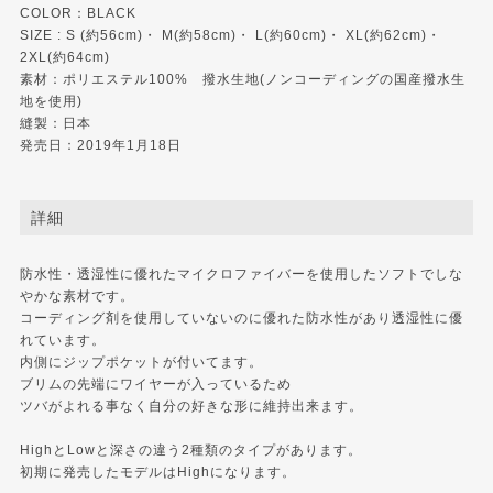
COLOR：BLACK
SIZE : S (約56cm)・ M(約58cm)・ L(約60cm)・ XL(約62cm)・
2XL(約64cm)
素材：ポリエステル100% 撥水生地(ノンコーディングの国産撥水生
地を使用)
縫製：日本
発売日：2019年1月18日
詳細
防水性・透湿性に優れたマイクロファイバーを使用したソフトでしな
やかな素材です。
コーディング剤を使用していないのに優れた防水性があり透湿性に優
れています。
内側にジップポケットが付いてます。
ブリムの先端にワイヤーが入っているため
ツバがよれる事なく自分の好きな形に維持出来ます。
HighとLowと深さの違う2種類のタイプがあります。
初期に発売したモデルはHighになります。