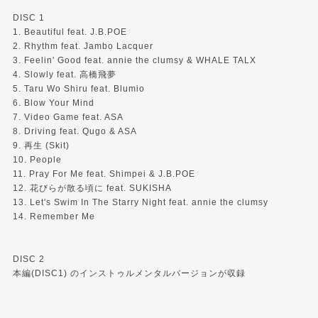
DISC 1
1. Beautiful feat. J.B.POE
2. Rhythm feat. Jambo Lacquer
3. Feelin' Good feat. annie the clumsy & WHALE TALX
4. Slowly feat. 高橋飛夢
5. Taru Wo Shiru feat. Blumio
6. Blow Your Mind
7. Video Game feat. ASA
8. Driving feat. Qugo & ASA
9. 再生 (Skit)
10. People
11. Pray For Me feat. Shimpei & J.B.POE
12. 花びらが散る頃に feat. SUKISHA
13. Let's Swim In The Starry Night feat. annie the clumsy
14. Remember Me
DISC 2
本編(DISC1) のインストゥルメンタルバージョンが収録