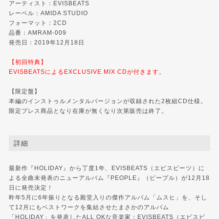
アーティスト：EVISBEATS
レーベル：AMIDA STUDIO
フォーマット：2CD
品番：AMRAM-009
発売日：2019年12月18日
【初回特典】
EVISBEATSによるEXCLUSIVE MIX CDが付きます。
【限定盤】
本編のインストゥルメンタルバージョンが収録された2枚組CD仕様。
限定プレス商品となり在庫が無くなり次第販売は終了。
詳細
最新作『HOLIDAY』から丁度1年、EVISBEATS（エビスビーツ）に
よる全曲未発表のニューアルバム『PEOPLE』（ピープル）が12月18
日に発売決定！
昨年5月に6年振りとなる殿堂入りの傑作アルバム「ムスヒ」を、そし
て12月にもベストワークを集結させたまさかのアルバム
「HOLIDAY」を発表したALL OKな音楽家：EVISBEATS（エビスビ