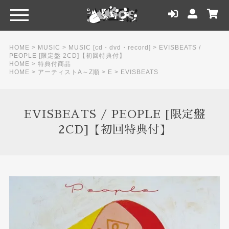
HOME
>
MUSIC
>
MUSIC [cd・dvd・record]
>
EVISBEATS /
PEOPLE [限定盤 2CD]【初回特典付】
HOME
>
特典付商品
HOME
>
アーティストA～Z順
>
E
>
EVISBEATS
EVISBEATS / PEOPLE [限定盤
2CD]【初回特典付】