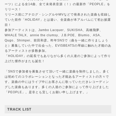
ーツ）による全14曲、全て未発表音源（！）の最新作「PEOPLE」を
リリース！
リリース前にアナログ・シングルやMVなどで発表された楽曲も収録し
ていた前作「HOLIDAY」とは違い、全楽曲が本アルバムにて初お披露
目！
参加アーティストは、Jambo Lacquer、SUKISHA、高橋飛夢、
WHALE TALX、annie the clumsy、J.B.POE、Blumio、ASA、
Qugo、Shimpei、前田和彦。昨年SNSで（曲を一緒に作りましょう
と）募集していた中で出会った、EVISBEATSの琴線に触れた才能のあ
るアーティストが多数参加。
「HOLIDAY」の延長でもありながら多くの人達のご参加によって作り
上げた傑作がまたも誕生！
「SNSで参加者を募集させて頂いて一緒に楽曲を制作しました。多く
は初めてのコラボレーションとなった才能あるアーティストの方々で
す。楽曲の中にはライブ中にお客さんに歌っていただきレコーディン
グした楽曲もあります。多くの人達のご参加によって作り上げました
「PEOPLE」。是非とも宜しくお願い申し上げます。」
TRACK LIST