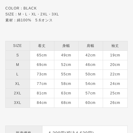
COLOR：BLACK
SIZE：M・L・XL・2XL・3XL
素材：綿100% 5.6オンス
SIZE
着丈
身幅
肩幅
袖丈
S
65cm
49cm
42cm
19cm
M
69cm
52cm
46cm
20cm
L
73cm
55cm
50cm
22cm
XL
77cm
58cm
54cm
24cm
2XL
81cm
63cm
57cm
25cm
3XL
84cm
68cm
60cm
26cm