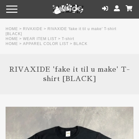
HOME
>
RIVAXIDE
>
RIVAXIDE 'fake it til u make' T-shirt
[BLACK]
HOME
>
WEAR ITEM LIST
>
T-shirt
HOME
>
APPAREL COLOR LIST
>
BLACK
RIVAXIDE 'fake it til u make' T-
shirt [BLACK]