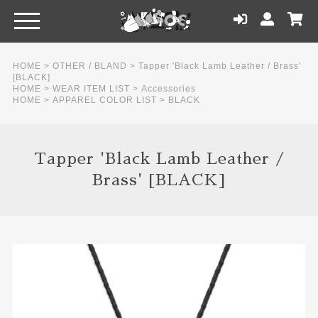
HOME
>
OTHER / BLAND
>
Tapper 'Black Lamb Leather / Brass'
[BLACK]
HOME
>
WEAR ITEM LIST
>
Accessories
HOME
>
APPAREL COLOR LIST
>
BLACK
Tapper 'Black Lamb Leather /
Brass' [BLACK]