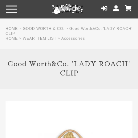
HOME
>
GOOD WORTH & CO.
>
Good Worth&Co. 'LADY ROACH'
CLIP
HOME
>
WEAR ITEM LIST
>
Accessories
Good Worth&Co. 'LADY ROACH'
CLIP