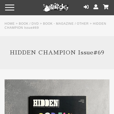
HOME
>
BOOK / DVD
>
BOOK・MAGAZINE / OTHER
>
HIDDEN
CHAMPION Issue#69
HIDDEN CHAMPION Issue#69