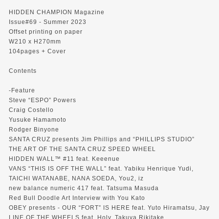
HIDDEN CHAMPION Magazine
Issue#69 - Summer 2023
Offset printing on paper
W210 x H270mm
104pages + Cover
Contents
-Feature
Steve “ESPO” Powers
Craig Costello
Yusuke Hamamoto
Rodger Binyone
SANTA CRUZ presents Jim Phillips and “PHILLIPS STUDIO”
THE ART OF THE SANTA CRUZ SPEED WHEEL
HIDDEN WALL™ #11 feat. Keeenue
VANS “THIS IS OFF THE WALL” feat. Yabiku Henrique Yudi,
TAICHI WATANABE, NANA SOEDA, You2, iz
new balance numeric 417 feat. Tatsuma Masuda
Red Bull Doodle Art Interview with You Kato
OBEY presents - OUR “FORT” IS HERE feat. Yuto Hiramatsu, Jay
LINE OF THE WHEELS feat. Holy, Takuya Rikitake