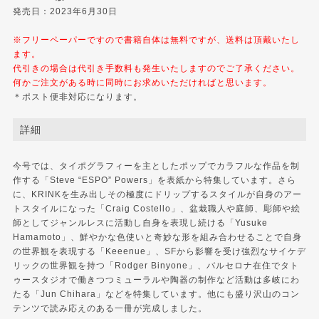
発売日：2023年6月30日
※フリーペーパーですので書籍自体は無料ですが、送料は頂戴いたし
ます。
代引きの場合は代引き手数料も発生いたしますのでご了承ください。
何かご注文がある時に同時にお求めいただければと思います。
＊ポスト便非対応になります。
詳細
今号では、タイポグラフィーを主としたポップでカラフルな作品を制
作する「Steve “ESPO” Powers」を表紙から特集しています。さら
に、KRINKを生み出しその極度にドリップするスタイルが自身のアー
トスタイルになった「Craig Costello」、盆栽職人や庭師、彫師や絵
師としてジャンルレスに活動し自身を表現し続ける「Yusuke
Hamamoto」、鮮やかな色使いと奇妙な形を組み合わせることで自身
の世界観を表現する「Keeenue」、SFから影響を受け強烈なサイケデ
リックの世界観を持つ「Rodger Binyone」、バルセロナ在住でタト
ゥースタジオで働きつつミューラルや陶器の制作など活動は多岐にわ
たる「Jun Chihara」などを特集しています。他にも盛り沢山のコン
テンツで読み応えのある一冊が完成しました。