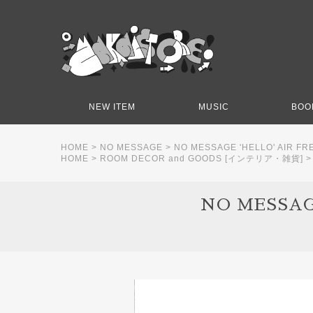
NEW ITEM
MUSIC
BOO
HOME
>
NO MESSAGE
>
NO MESSAGE 'HELLO' AIR 
HOME
>
ROOM DECOR and GOODS [インテリア・雑貨]
NO MESSAG