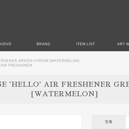
K/DVD
BRAND
ITEM LIST
ART 
FRESHENER GREEN×CREAM [WATERMELON]
>
AIR FRESHENER
E 'HELLO' AIR FRESHENER G
[WATERMELON]
型番