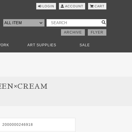
LOGIN
ACCOUNT
CART
ARCHIVE
FLYER
WORK
ART SUPPLIES
SALE
REEN×CREAM
2000000246918