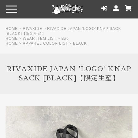
HOME
>
RIVAXIDE
>
RIVAXIDE JAPAN 'LOGO' KNAP SACK
[BLACK]【限定生産】
HOME
>
WEAR ITEM LIST
>
Bag
HOME
>
APPAREL COLOR LIST
>
BLACK
RIVAXIDE JAPAN 'LOGO' KNAP
SACK [BLACK]【限定生産】