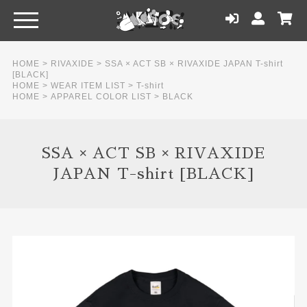
HOME
>
RIVAXIDE
>
SSA × ACT SB × RIVAXIDE JAPAN T-shirt
[BLACK]
HOME
>
WEAR ITEM LIST
>
T-shirt
HOME
>
APPAREL COLOR LIST
>
BLACK
SSA × ACT SB × RIVAXIDE
JAPAN T-shirt [BLACK]