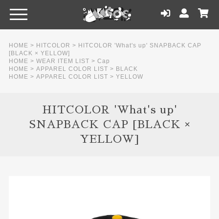
HOME
>
HITCOLOR
>
HITCOLOR 'What's up' SNAPBACK CAP
[BLACK × YELLOW]
HOME
>
WEAR ITEM LIST
>
Cap
HOME
>
APPAREL COLOR LIST
>
BLACK
HOME
>
APPAREL COLOR LIST
>
YELLOW
HITCOLOR 'What's up'
SNAPBACK CAP [BLACK ×
YELLOW]