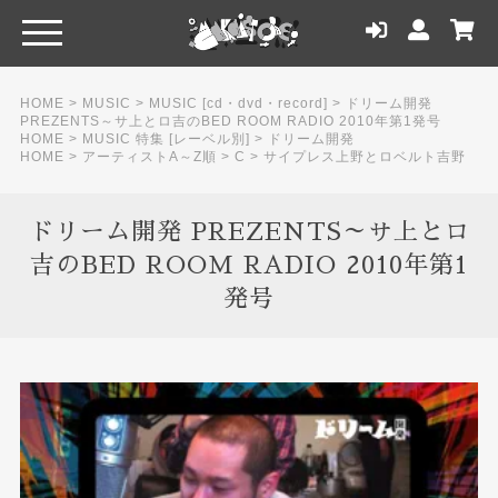
HOME
>
MUSIC
>
MUSIC [cd・dvd・record]
>
ドリーム開発
PREZENTS～サ上とロ吉のBED ROOM RADIO 2010年第1発号
HOME
>
MUSIC 特集 [レーベル別]
>
ドリーム開発
HOME
>
アーティストA～Z順
>
C
>
サイプレス上野とロベルト吉野
ドリーム開発 PREZENTS～サ上とロ
吉のBED ROOM RADIO 2010年第1
発号