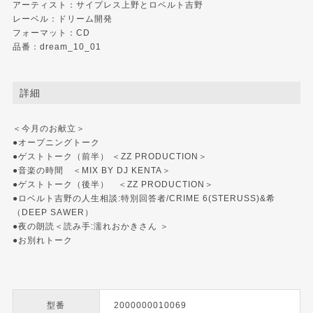
アーティスト：サイプレス上野とロベルト吉野
レーベル：
ドリーム開発
フォーマット：CD
品番：dream_10_01
詳細
＜今月のお献立＞
●オープニングトーク
●ゲストトーク（前半） ＜ZZ PRODUCTION＞
●音楽の時間 ＜MIX BY DJ KENTA＞
●ゲストトーク（後半） ＜ZZ PRODUCTION＞
●ロベルト吉野の人生相談:特別回答者/CRIME 6(STERUSS)&希
（DEEP SAWER）
●夜の朗読＜読み手:濡れおかきさん ＞
●お別れトーク
型番
2000000010069