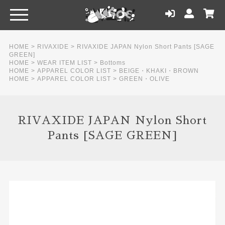
HOME
>
RIVAXIDE
>
RIVAXIDE JAPAN Nylon Short Pants [SAGE
GREEN]
HOME
>
WEAR ITEM LIST
>
Bottoms
HOME
>
APPAREL COLOR LIST
>
BEIGE・KHAKI・BROWN
HOME
>
APPAREL COLOR LIST
>
GREEN・OLIVE
RIVAXIDE JAPAN Nylon Short
Pants [SAGE GREEN]