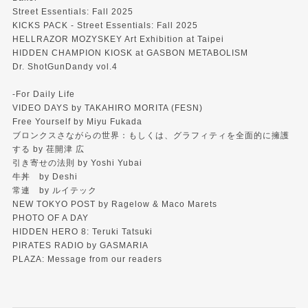
Street Essentials: Fall 2025
KICKS PACK - Street Essentials: Fall 2025
HELLRAZOR MOZYSKEY Art Exhibition at Taipei
HIDDEN CHAMPION KIOSK at GASBON METABOLISM
Dr. ShotGunDandy vol.4
-For Daily Life
VIDEO DAYS by TAKAHIRO MORITA (FESN)
Free Yourself by Miyu Fukada
ブロンクスさながらの世界：もしくは、グラフィティを全面的に擁護
する by 荏開津 広
引き寄せの法則 by Yoshi Yubai
牛丼 by Deshi
常連 by ルイテック
NEW TOKYO POST by Ragelow & Maco Marets
PHOTO OF A DAY
HIDDEN HERO 8: Teruki Tatsuki
PIRATES RADIO by GASMARIA
PLAZA: Message from our readers