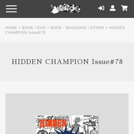
HOME
>
BOOK / DVD
>
BOOK・MAGAZINE / OTHER
>
HIDDEN
CHAMPION Issue#78
HIDDEN CHAMPION Issue#78