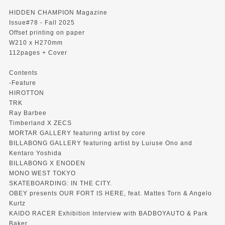
HIDDEN CHAMPION Magazine
Issue#78 - Fall 2025
Offset printing on paper
W210 x H270mm
112pages + Cover
Contents
-Feature
HIROTTON
TRK
Ray Barbee
Timberland X ZECS
MORTAR GALLERY featuring artist by core
BILLABONG GALLERY featuring artist by Luiuse Ono and
Kentaro Yoshida
BILLABONG X ENODEN
MONO WEST TOKYO
SKATEBOARDING: IN THE CITY.
OBEY presents OUR FORT IS HERE, feat. Mattes Torn & Angelo
Kurtz
KAIDO RACER Exhibition Interview with BADBOYAUTO & Park
Baker