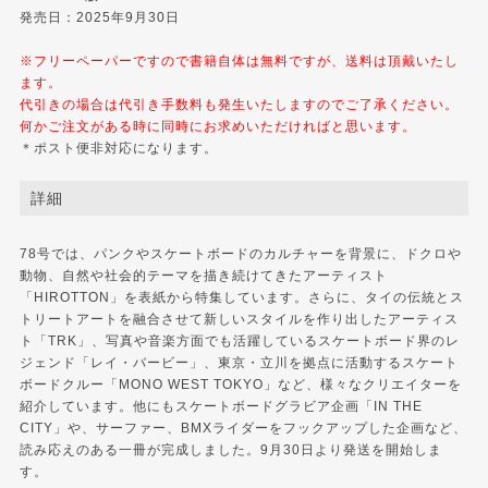
発売日：2025年9月30日
※フリーペーパーですので書籍自体は無料ですが、送料は頂戴いたし
ます。
代引きの場合は代引き手数料も発生いたしますのでご了承ください。
何かご注文がある時に同時にお求めいただければと思います。
＊ポスト便非対応になります。
詳細
78号では、パンクやスケートボードのカルチャーを背景に、ドクロや
動物、自然や社会的テーマを描き続けてきたアーティスト
「HIROTTON」を表紙から特集しています。さらに、タイの伝統とス
トリートアートを融合させて新しいスタイルを作り出したアーティス
ト「TRK」、写真や音楽方面でも活躍しているスケートボード界のレ
ジェンド「レイ・バービー」、東京・立川を拠点に活動するスケート
ボードクルー「MONO WEST TOKYO」など、様々なクリエイターを
紹介しています。他にもスケートボードグラビア企画「IN THE
CITY」や、サーファー、BMXライダーをフックアップした企画など、
読み応えのある一冊が完成しました。9月30日より発送を開始しま
す。