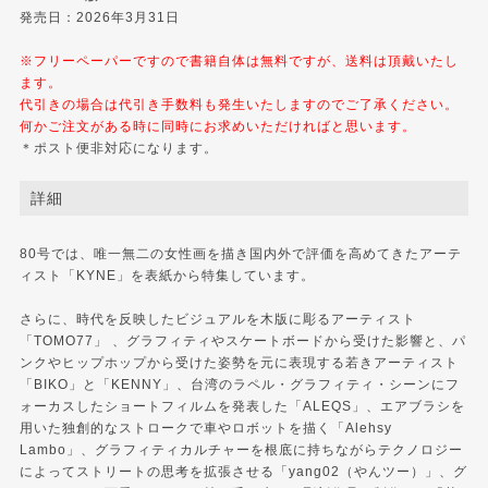
発売日：2026年3月31日
※フリーペーパーですので書籍自体は無料ですが、送料は頂戴いたし
ます。
代引きの場合は代引き手数料も発生いたしますのでご了承ください。
何かご注文がある時に同時にお求めいただければと思います。
＊ポスト便非対応になります。
詳細
80号では、唯一無二の女性画を描き国内外で評価を高めてきたアーテ
ィスト「KYNE」を表紙から特集しています。
さらに、時代を反映したビジュアルを木版に彫るアーティスト
「TOMO77」 、グラフィティやスケートボードから受けた影響と、パ
ンクやヒップホップから受けた姿勢を元に表現する若きアーティスト
「BIKO」と「KENNY」、台湾のラペル・グラフィティ・シーンにフ
ォーカスしたショートフィルムを発表した「ALEQS」、エアブラシを
用いた独創的なストロークで車やロボットを描く「Alehsy
Lambo」、グラフィティカルチャーを根底に持ちながらテクノロジー
によってストリートの思考を拡張させる「yang02（やんツー）」、グ