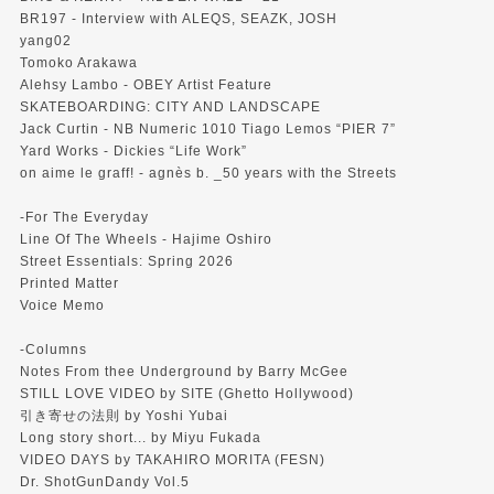
BR197 - Interview with ALEQS, SEAZK, JOSH
yang02
Tomoko Arakawa
Alehsy Lambo - OBEY Artist Feature
SKATEBOARDING: CITY AND LANDSCAPE
Jack Curtin - NB Numeric 1010 Tiago Lemos “PIER 7”
Yard Works - Dickies “Life Work”
on aime le graff! - agnès b. _50 years with the Streets
-For The Everyday
Line Of The Wheels - Hajime Oshiro
Street Essentials: Spring 2026
Printed Matter
Voice Memo
-Columns
Notes From thee Underground by Barry McGee
STILL LOVE VIDEO by SITE (Ghetto Hollywood)
引き寄せの法則 by Yoshi Yubai
Long story short... by Miyu Fukada
VIDEO DAYS by TAKAHIRO MORITA (FESN)
Dr. ShotGunDandy Vol.5