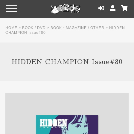
HOME
>
BOOK / DVD
>
BOOK・MAGAZINE / OTHER
>
HIDDEN
CHAMPION Issue#80
HIDDEN CHAMPION Issue#80