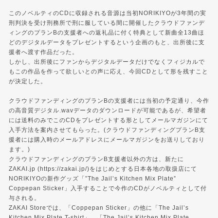
このノベルティのCDに収録される音源は当初NORIKIYOが3年間の実
刑判決を受け刑務所で刑に服している間に開催したクラウドファンデ
ィングのプランBの支援者への返礼品に付く特典として新曲全13曲ほ
どのデジタルデータをプレゼントするという企画のもと、出所後に支
援者へ渡す作品だった。
しかし、出所後にファンからデジタルデータだけでなくフィジカルで
もこの作品を作って欲しいとの声に応え、今回CDとして形を残すこと
が決定した。
クラウドファンディングのプランBの支援者には当初の予定通り、今作
の高音質デジタル.wavデータのダウンロードが可能であるが、希望者
には送料のみでこのCDをプレゼントする形としてメールマガジンにて
入手方法を案内させてもらった。(クラウドファンディングプランB支
援者には購入時のメールアドレスにメールマガジンをお送りしており
ます。)
クラウドファンディングのプランB支援者以外の方は、新たに
ZAKAI.jp (https://zakai.jp/)をはじめとする日本各地の取扱店にて
NORIKIYOの新作グッズ「”The Jail’s Kitchen Mix Plate”
Coppepan Sticker」入手することで今作のCDがノベルティとして付
与される。
ZAKAI Storeでは、「Coppepan Sticker」の他に「The Jail’s
Kitchen Mix Plate T-shirt」、「The Jail’s Kitchen Mix Plate