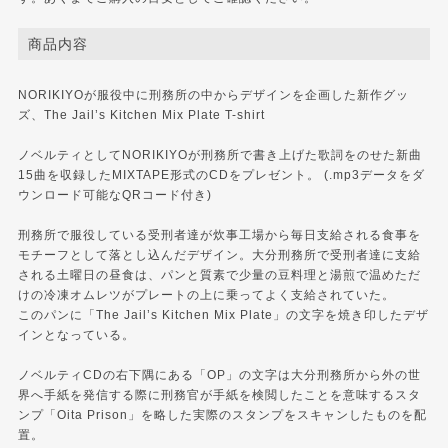
商品内容
NORIKIYOが服役中に刑務所の中からデザインを企画した新作グッ
ズ、The Jail’s Kitchen Mix Plate T-shirt
ノベルティとしてNORIKIYOが刑務所で書き上げた歌詞をのせた新曲
15曲を収録したMIXTAPE形式のCDをプレゼント。 (.mp3データをダ
ウンロード可能なQRコード付き)
刑務所で服役している受刑者達が炊事工場から毎日支給される食事を
モチーフとして落とし込んだデザイン。大分刑務所で受刑者達に支給
される土曜日の昼食は、パンと質素で少量の豆料理と湯煎で温めただ
けの冷凍オムレツがプレートの上に乗ってよく支給されていた。
このパンに「The Jail’s Kitchen Mix Plate」の文字を焼き印したデザ
インとなっている。
ノベルティCDの右下隅にある「OP」の文字は大分刑務所から外の世
界へ手紙を発信する際に刑務官が手紙を検閲したことを意味するスタ
ンプ「Oita Prison」を略した実際のスタンプをスキャンしたものを配
置。