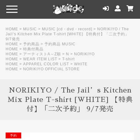
HOME
>
MUSIC
>
MUSIC [cd・dvd・record]
>
NORIKIYO / The
Jail’s Kitchen Mix Plate T-shirt [WHITE] 【特典付】「二次予約」
9/7発売
HOME
>
予約商品
>
予約商品 MUSIC
HOME
>
特典付商品
HOME
>
アーティストA～Z順
>
N
>
NORIKIYO
HOME
>
WEAR ITEM LIST
>
T-shirt
HOME
>
APPAREL COLOR LIST
>
WHITE
HOME
>
NORIKIYO OFFICIAL STORE
NORIKIYO / The Jail’s Kitchen
Mix Plate T-shirt [WHITE] 【特典
付】「二次予約」 9/7発売
NEW