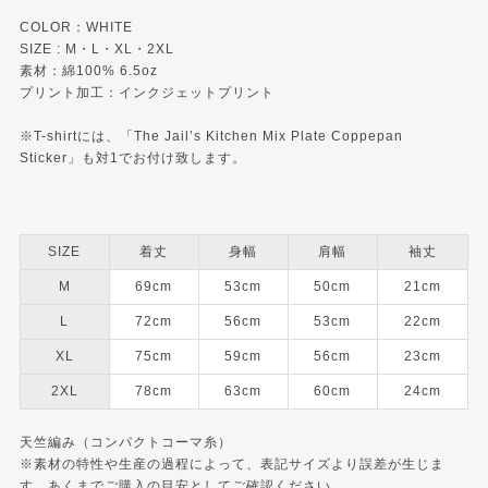
COLOR：WHITE
SIZE : M・L・XL・2XL
素材：綿100% 6.5oz
プリント加工：インクジェットプリント
※T-shirtには、「The Jail’s Kitchen Mix Plate Coppepan
Sticker」も対1でお付け致します。
SIZE
着丈
身幅
肩幅
袖丈
M
69cm
53cm
50cm
21cm
L
72cm
56cm
53cm
22cm
XL
75cm
59cm
56cm
23cm
2XL
78cm
63cm
60cm
24cm
天竺編み（コンパクトコーマ糸）
※素材の特性や生産の過程によって、表記サイズより誤差が生じま
す。あくまでご購入の目安としてご確認ください。