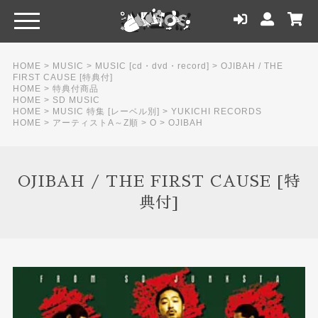
HOME
>
MUSIC
>
MUSIC [cd・dvd・record]
>
OJIBAH / THE
FIRST CAUSE [特典付]
HOME
>
特典付商品
HOME
>
SD MUSIC
HOME
>
MUSIC 特集 [レーベル別]
>
YUKICHI RECORDS
HOME
>
アーティストA～Z順
>
O
>
OJIBAH
OJIBAH / THE FIRST CAUSE [特
典付]