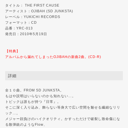
タイトル： THE FIRST CAUSE
アーティスト：OJIBAH (SD JUNKSTA)
レーベル：
YUKICHI RECORDS
フォーマット：CD
品番：YRC-013
発売日：2010年5月19日
【特典】
アルバムから漏れてしまったOJIBAHの新曲2曲。(CD-R)
詳細
全１０曲。FROM SD JUNKSTA。
もはや説明はいらないのかも知れない…。
トピックは誰もが持つ『日常』。
そこに深く入り込み、飾らない等身大で広い空間を魅せる繊細なリリ
ック…。
メジャー顔負けのハイクオリティ。かすっただけで破裂し致命傷にな
る散弾銃のようなFlow、