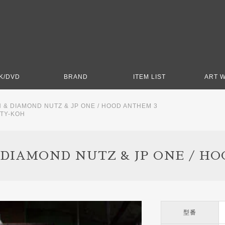
K/DVD
BRAND
ITEM LIST
ART 
H & DIAMOND NUTZ & JP ONE / HOOD ANTHEM 3
 TY-KOH
 DIAMOND NUTZ & JP ONE / H
型番