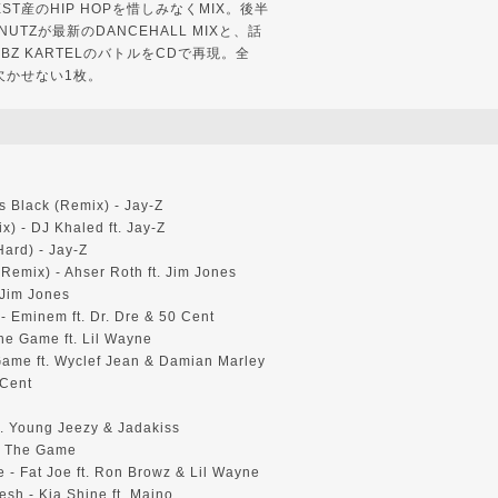
WEST産のHIP HOPを惜しみなくMIX。後半
 NUTZが最新のDANCEHALL MIXと、話
YBZ KARTELのバトルをCDで再現。全
欠かせない1枚。
s Black (Remix) - Jay-Z
) - DJ Khaled ft. Jay-Z
ard) - Jay-Z
(Remix) - Ahser Roth ft. Jim Jones
 Jim Jones
 - Eminem ft. Dr. Dre & 50 Cent
he Game ft. Lil Wayne
ame ft. Wyclef Jean & Damian Marley
 Cent
t. Young Jeezy & Jadakiss
- The Game
 - Fat Joe ft. Ron Browz & Lil Wayne
sh - Kia Shine ft. Maino