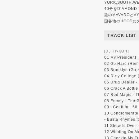
YORK,SOUTH,
40分をDIAMOND
題のMAVADOとV
国各地のHOODに
TRACK LIST
[DJ TY-KOH]
01 My President I
02 Go Hard (Remix
03 Brooklyn (Go H
04 Dirty College 
05 Drug Dealer -
06 Crack A Bottle
07 Red Magic - T
08 Enemy - The G
09 I Get It In - 50
10 Conglomerate
- Busta Rhymes f
11 Show Is Over 
12 Winding On Me
13 Checkin My Fre