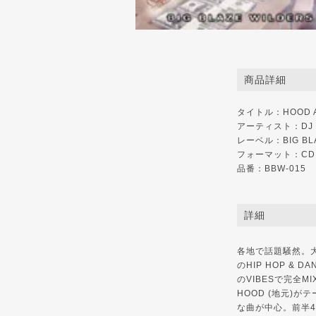
商品詳細
タイトル：HOOD A
アーティスト：DJ TY
レーベル：
BIG B
フォーマット：CD
品番：BBW-015
詳細
各地で話題騒然。
のHIP HOP & D
のVIBESで完全MI
HOOD (地元)が
な曲が中心。前半40