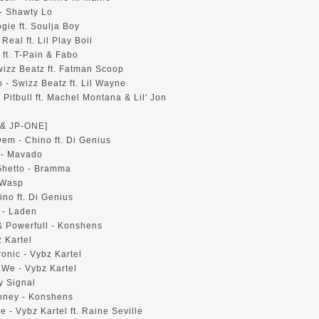
 - Shawty Lo
ie ft. Soulja Boy
Real ft. Lil Play Boii
ft. T-Pain & Fabo
wizz Beatz ft. Fatman Scoop
 - Swizz Beatz ft. Lil Wayne
 Pitbull ft. Machel Montana & Lil' Jon
& JP-ONE]
em - Chino ft. Di Genius
 - Mavado
Ghetto - Bramma
 Wasp
ino ft. Di Genius
 - Laden
& Powerfull - Konshens
 Kartel
onic - Vybz Kartel
 We - Vybz Kartel
y Signal
oney - Konshens
e - Vybz Kartel ft. Raine Seville