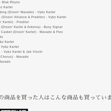
 - Blak Rhyno
bz Kartel
ing (Dissin' Mavado) - Vybz Kartel
Dissin' Alliance & Preditor) - Vybz Kartel
n' Kartel) - Preditor
Dissin' Kartel & Aidonia) - Busy Signal
Casket (Dissin' Kartel) - Mavado & Flex
do
bz Kartel
 Vybz Kartel
- Vybz Kartel & Jah Vinchi
o Chorus) - Mavado
 Mavado
の商品を買った人はこんな商品も買ってい