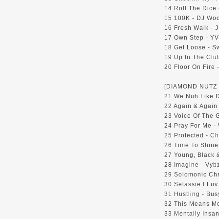
14 Roll The Dice
15 100K - DJ Woog
16 Fresh Walk - J 
17 Own Step - YV 
18 Get Loose - S
19 Up In The Club
20 Floor On Fire -
[DIAMOND NUTZ 
21 We Nuh Like D
22 Again & Again
23 Voice Of The 
24 Pray For Me -
25 Protected - Ch
26 Time To Shine
27 Young, Black 
28 Imagine - Vybz
29 Solomonic Chr
30 Selassie I Luv
31 Hustling - Bus
32 This Means M
33 Mentally Insan