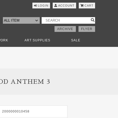
LOGIN
ACCOUNT
CART
ARCHIVE
FLYER
WORK
ART SUPPLIES
SALE
OOD ANTHEM 3
2000000010458