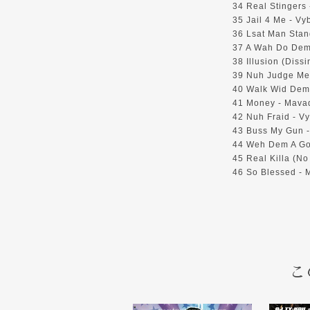
34 Real Stingers
35 Jail 4 Me - Vy
36 Lsat Man Stand
37 A Wah Do Dem (
38 Illusion (Dissi
39 Nuh Judge Me (
40 Walk Wid Dem 
41 Money - Mava
42 Nuh Fraid - Vy
43 Buss My Gun -
44 Weh Dem A Go 
45 Real Killa (N
46 So Blessed -
こ