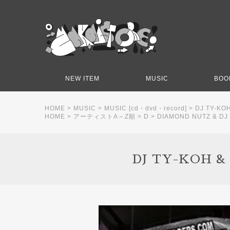
NEW ITEM
MUSIC
BOO
HOME
>
MUSIC
>
MUSIC [cd・dvd・record]
>
DJ TY-KO
HOME
>
アーティストA～Z順
>
D
>
DIAMOND NUTZ & DJ
DJ TY-KOH &