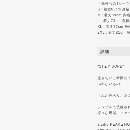
『海外ものTシャ
S : 着丈65cm 身幅
M : 着丈69cm 
L : 着丈73cm 身幅
XL : 着丈77cm 
2XL : 着丈81cm 
詳細
"ST▲Y DOPE"
生きていく時間の
ぶれないもの。
「ふかみあり、あ
シンプルで洗練さ
様々な現場、ファ
studio PEAK▲HO