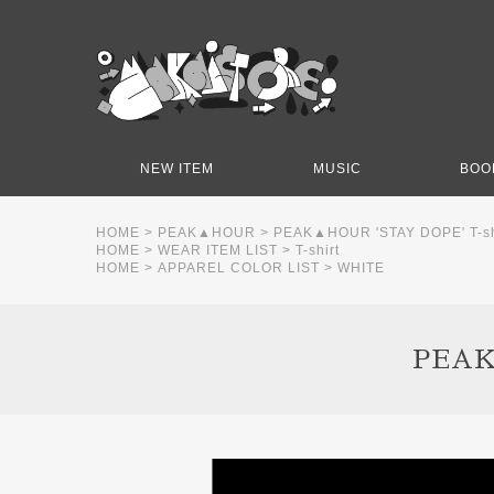
NEW ITEM
MUSIC
BOO
HOME
>
PEAK▲HOUR
>
PEAK▲HOUR 'STAY DOPE' T-shi
HOME
>
WEAR ITEM LIST
>
T-shirt
HOME
>
APPAREL COLOR LIST
>
WHITE
PEAK