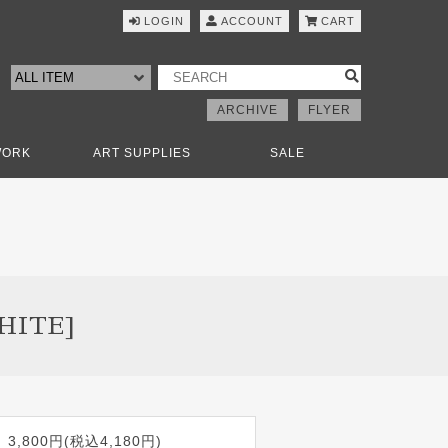
LOGIN
ACCOUNT
CART
ARCHIVE
FLYER
WORK
ART SUPPLIES
SALE
HITE]
3,800円(税込4,180円)