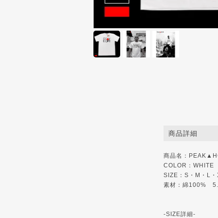
商品詳細
商品名：PEAK▲HOUR
COLOR：WHITE
SIZE：S・M・L・
素材：綿100% 5
-SIZE詳細-