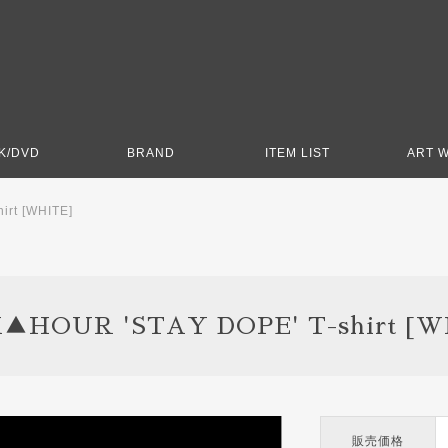
K/DVD
BRAND
ITEM LIST
ART 
rt [WHITE]
▲HOUR 'STAY DOPE' T-shirt [W
販売価格