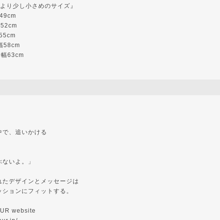
ツより少し小さめのサイズ』
49cm
身幅52cm
55cm
身幅58cm
身幅63cm
中で、追いかける
ぶないよ。」
れたデザインとメッセージは
ッションにフィットする。
UR website