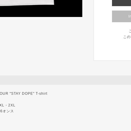
I
この
 "STAY DOPE" T-shirt
XL・2XL
.6オンス