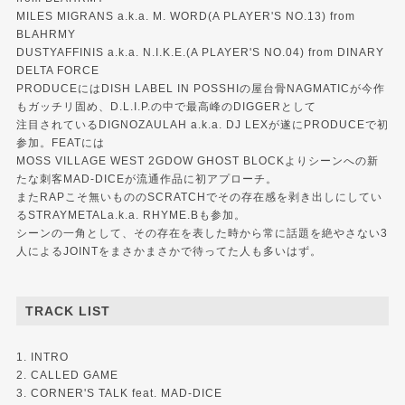
MILES MIGRANS a.k.a. M. WORD(A PLAYER'S NO.13) from
BLAHRMY
DUSTYAFFINIS a.k.a. N.I.K.E.(A PLAYER'S NO.04) from DINARY
DELTA FORCE
PRODUCEにはDISH LABEL IN POSSHIの屋台骨NAGMATICが今作
もガッチリ固め、D.L.I.P.の中で最高峰のDIGGERとして
注目されているDIGNOZAULAH a.k.a. DJ LEXが遂にPRODUCEで初
参加。FEATには
MOSS VILLAGE WEST 2GDOW GHOST BLOCKよりシーンへの新
たな刺客MAD-DICEが流通作品に初アプローチ。
またRAPこそ無いもののSCRATCHでその存在感を剥き出しにしてい
るSTRAYMETALa.k.a. RHYME.Bも参加。
シーンの一角として、その存在を表した時から常に話題を絶やさない3
人によるJOINTをまさかまさかで待ってた人も多いはず。
TRACK LIST
1. INTRO
2. CALLED GAME
3. CORNER'S TALK feat. MAD-DICE