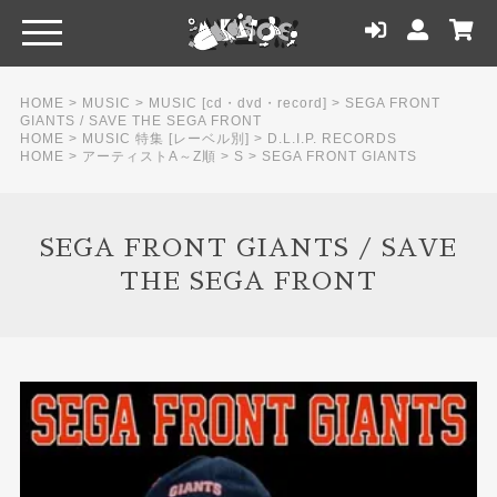
HOME
>
MUSIC
>
MUSIC [cd・dvd・record]
>
SEGA FRONT
GIANTS / SAVE THE SEGA FRONT
HOME
>
MUSIC 特集 [レーベル別]
>
D.L.I.P. RECORDS
HOME
>
アーティストA～Z順
>
S
>
SEGA FRONT GIANTS
SEGA FRONT GIANTS / SAVE
THE SEGA FRONT