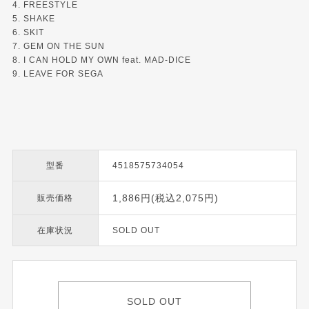
4. FREESTYLE
5. SHAKE
6. SKIT
7. GEM ON THE SUN
8. I CAN HOLD MY OWN feat. MAD-DICE
9. LEAVE FOR SEGA
型番
4518575734054
1,886円(税込2,075円)
販売価格
在庫状況
SOLD OUT
SOLD OUT