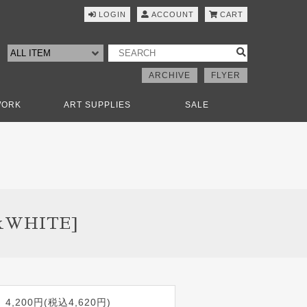
LOGIN
ACCOUNT
CART
ARCHIVE
FLYER
WORK
ART SUPPLIES
SALE
xWHITE]
4,200円(税込4,620円)