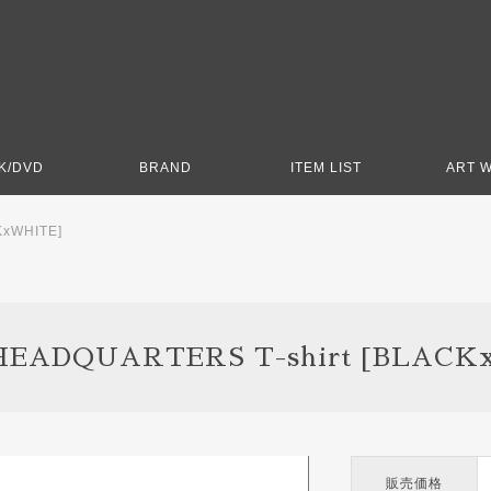
K/DVD
BRAND
ITEM LIST
ART 
KxWHITE]
HEADQUARTERS T-shirt [BLACK
販売価格