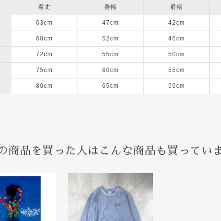
着丈
身幅
肩幅
63cm
47cm
42cm
68cm
52cm
46cm
72cm
55cm
50cm
75cm
60cm
55cm
80cm
65cm
59cm
の商品を買った人はこんな商品も買ってい