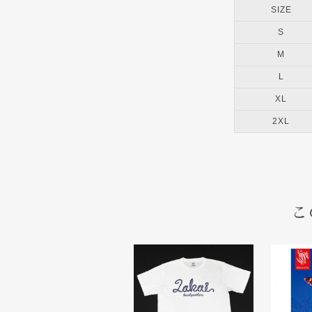
SIZE
S
M
L
XL
2XL
こ