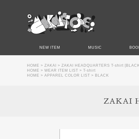
NEW ITEM
MUSIC
BOO
HOME
>
ZAKAI
>
ZAKAI HEADQUARTERS T-shirt [BLAC
HOME
>
WEAR ITEM LIST
>
T-shirt
HOME
>
APPAREL COLOR LIST
>
BLACK
ZAKAI 