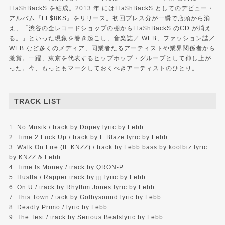
Fla$hBackS を結成。2013 年 にはFla$hBackS としてのデビュー・
アルバム『FL$8KS』をリリース。初回プレス分が一瞬で店頭から消
え、「渋谷の全レコードショップの棚からFla$hBackS のCD が消え
る。」といった現象を巻き起こし、音楽誌／ WEB、ファッション誌／
WEB など多くのメディア、同業者たるアーティストや業界関係者から
激賞。一躍、東京を代表するヒップホップ・グループとして伸し上が
った。今、もっともマークしておくべきアーティストのひとり。
TRACK LIST
1. No.Musik / track by Dopey lyric by Febb
2. Time 2 Fuck Up / track by E.Blaze lyric by Febb
3. Walk On Fire (ft. KNZZ) / track by Febb bass by koolbiz lyric
by KNZZ & Febb
4. Time Is Money / track by QRON-P
5. Hustla / Rapper track by jjj lyric by Febb
6. On U / track by Rhythm Jones lyric by Febb
7. This Town / tack by Golbysound lyric by Febb
8. Deadly Primo / lyric by Febb
9. The Test / track by Serious Beatslyric by Febb