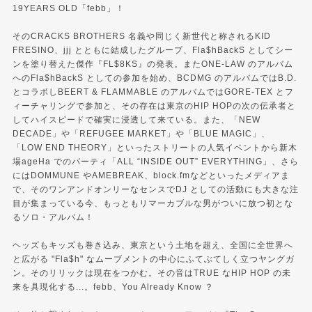
19YEARS OLD「febb」！
そのCRACKS BROTHERS 名義や同じく新世代と称されるKID
FRESINO、jjj とともに結成したグループ、Fla$hBackS としてシー
ンを塗り替えた傑作『FL$8KS』の発表。またONE-LAW のアルバム
へのFla$hBackS としての参加を始め、BCDMG のアルバムではB.D.
とコラボしBEERT & FLAMMABLE のアルバムではGORE-TEX とフ
ィーチャリングで参加と、その存在は東京のHIP HOPの次の伝承者と
してハイスピードで確実に浸透して来ている。また、「NEW
DECADE」や「REFUGEE MARKET」や「BLUE MAGIC」、
「LOW END THEORY」といったストリートの人気イベントから新木
場ageHa でのパーティ「ALL “INSIDE OUT” EVERYTHING」、さら
にはDOMMUNE やAMEBREAK、block.fmなどといったメディアま
で、そのワンアンドオンリーなセンスでDJ としての活動にも大きな注
目が集まっている今、もっともリマーカブルな男がついに放つ初とな
るソロ・アルバム！
ヘッズもキッズも巻き込み、東京という土地を超え、全国に全世界へ
と広がる "Fla$h" なムーブメントの中心にふてぶてしく立つヤングガ
ン。そのリリックは現在をつかむ。その音はTRUE なHIP HOP の未
来を具現化する...。febb、You Already Know ？