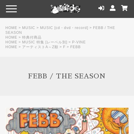
HOME
>
MUSIC
>
MUSIC [cd・dvd・record]
>
FEBB / THE
SEASON
HOME
>
特典付商品
HOME
>
MUSIC 特集 [レーベル別]
>
P-VINE
HOME
>
アーティストA～Z順
>
F
>
FEBB
FEBB / THE SEASON