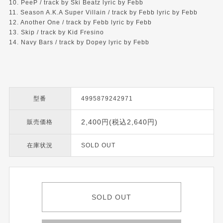
10. PeeP / track by Ski Beatz lyric by Febb
11. Season A.K.A Super Villain / track by Febb lyric by Febb
12. Another One / track by Febb lyric by Febb
13. Skip / track by Kid Fresino
14. Navy Bars / track by Dopey lyric by Febb
型番
4995879242971
2,400円(税込2,640円)
販売価格
在庫状況
SOLD OUT
SOLD OUT