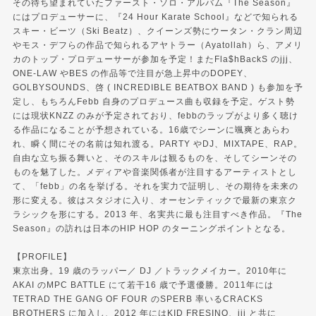
その待ち望まれていたファースト・ソロ・アルバム『The Season』
にはプロデューサーに、『24 Hour Karate School』などで知られる
スキー・ビーツ（Ski Beatz）、クイーンズ勢にウータン・クラン周辺
やモス・デフらの作品で知られるアヤトラー（Ayatollah）ら、アメリ
カのトップ・プロデューサーが参加を予定！またFla$hBackS のjjj、
ONE-LAW やBES の作品等で注目が急上昇中のDOPEY、
GOLBYSOUNDS、啓 ( INCREDIBLE BEATBOX BAND ) も参加を予
定し、もちろんFebb 自身のプロデュース曲も収録を予定。ゲスト勢
には現状KNZZ のみが予定されており、febbのラップがより多く聴け
る作品になることが予想されている。16歳でシーンに颯爽とあらわ
れ、瞬く間にその名前は知れ渡る。PARTY やDJ、MIXTAPE、RAP。
自由な立ち振る舞いと、そのスキルは観るものを、そしてシーンその
ものを魅了した。メディアや音楽関係者が注目するアーティストとし
て、「febb」の名を挙げる。それを実力で証明し、その期待を未来の
形に変える。彼はスタジオに入り、オーセンティックで最新の東京ク
ラシックを形にする。2013 年、名実共に最も注目すべき作品。『The
Season』の訪れは日本のHIP HOP のターニングポイントとなる。
【PROFILE】
東京出身。19 歳のラッパー／ DJ ／トラックメイカー。2010年に
AKAI のMPC BATTLE にて若干16 歳で予選優勝。2011年には
TETRAD THE GANG OF FOUR のSPERB 率いるCRACKS
BROTHERS に加入し、2012 年にはKID FRESINO、jjj と共に