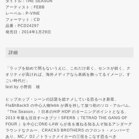
タイトル：THE SEASON
アーティスト：FEBB
レーベル：
P-VINE
フォーマット：CD
品番：PCD24297
発売日：2014年1月29日
詳細
「ラップを始めて間もないうえに、これだけ若く、センスが鋭く、ク
オリティが高ければ、海外メディアなら表紙を飾ってるイメージ。す
ごい時代だ」
text by 小野田 雄
ヒップホップ・シーンの話題を総ナメしている恐るべき新星、
Fla$hBackS の中心人物febb が満を持して放つ初のソロ・アルバム、
『The Season』！日本のHIP HOP のターニングポイントとなる、
2013 年最も注目すべきブツ！SPERB（ TETRAD THE GANG OF
FOUR ）を中心にONE-LAW らが名を連ねる知る人ぞ知るアンダーグ
ラウンドなクルー、CRACKS BROTHERS のフロント・メンバーで
あり、MC／ DJ ／トラックメイカーの三役をこなす恐るべき