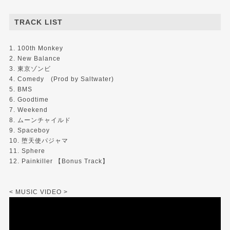
TRACK LIST
1. 100th Monkey
2. New Balance
3. 東京ゾンビ
4. Comedy (Prod by Saltwater)
5. BMS
6. Goodtime
7. Weekend
8. ムーンチャイルド
9. Spaceboy
10. 堕天使パジャマ
11. Sphere
12. Painkiller 【Bonus Track】
< MUSIC VIDEO >