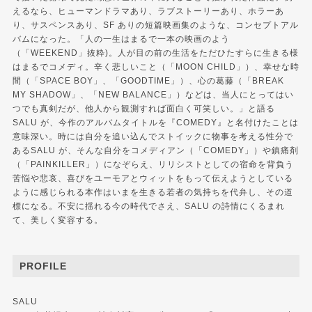
えるなら、ヒューマンドラマあり、ラブストーリーあり、ホラーあ
り、サスペンスあり、SF ありの短篇映画集のような、コンセプトアル
バムになった。「人の一生はまるで一本の映画のよう
（「WEEKEND」抜粋)。人が目の前の生活をただひたすらに生きる様
はまるでコメディ。辛く悲しいこと（「MOON CHILD」）、幸せな時
間（「SPACE BOY」、「GOODTIME」）、心の葛藤（「BREAK
MY SHADOW」、「NEW BALANCE」）などは、当人にとってはい
つでも真剣だが、他人から観測すれば面白く可笑しい。」と語る
SALU が、今作のアルバムタイトルを『COMEDY』と名付けたことは
意味深い。時には自分を追い込んでストイックに物事を考える性分で
あるSALU が、そんな自分をコメディアン（「COMEDY」）や鎮痛剤
（「PAINKILLER」）になぞらえ、リリシストとしての宿命を背負う
苦悩や悲哀、喜びをユーモアとウィットをもって伝えようとしている
ように感じられる本作はいまを生きる若者の気持ちを代弁し、その道
標になる。不安に揺れる今の時代でさえ、SALU の詩情にくるまれ
て、美しく変容する。
PROFILE
SALU