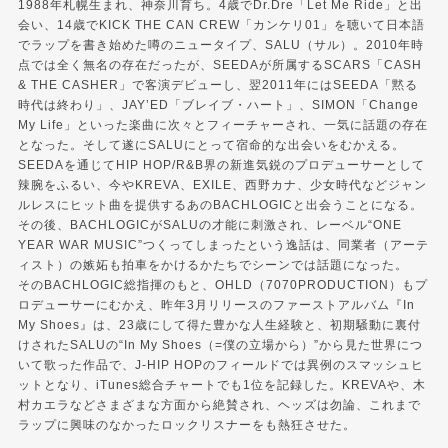
1988年札幌生まれ、神奈川育ち。4歳でDr.Dre「Let Me Ride」と出
会い、14歳でKICK THE CAN CREW「カンケリ01」を聴いて日本語
でラップを書き始めた噂のニュータイプ、SALU（サル）。2010年時
点では全く無名の存在だったが、SEEDAが所属するSCARS「CASH
& THE CASHER」で客演デビューし、翌2011年にはSEEDA「黙る
時代は終わり」、JAY’ED「ブレイブ・ハート」、SIMON「Change
My Life」といった楽曲に次々とフィーチャーされ、一気に話題の存在
となった。そして遂にSALUにとって宿命的な出会いをむかえる。
SEEDAを通じてHIP HOP/R&B界の新進気鋭のプロデューサーとして
辣腕をふるい、今やKREVA、EXILE、西野カナ、少女時代などジャン
ルレスにヒット曲を提供するあのBACHLOGICと出会うことになる。
その後、BACHLOGICがSALUの才能に刺激され、レーベル“ONE
YEAR WAR MUSIC”つくってしまったという逸話は、同業者（アーテ
ィスト）の嫉妬も拍車をかけるかたちでシーンでは話題になった。
そのBACHLOGIC総指揮のもと、OHLD（7070PRODUCTION）もプ
ロデューサーにむかえ、昨年3月リリースのファーストアルバム『In
My Shoes』は、23歳にして得た豊かな人生経験と、初期騒動に裏付
けされたSALUの“In My Shoes（=僕の立場から）”から見た世界につ
いて歌った作品で、J-HIP HOPのフィールドでは異例のスマッシュヒ
ットとなり、iTunes総合チャートでも1位を記録した。KREVAや、木
村カエラなどさまざまな方面から絶賛され、ヘッズは勿論、これまで
ラップに興味のなかったロックリスナーをも熱狂させた。