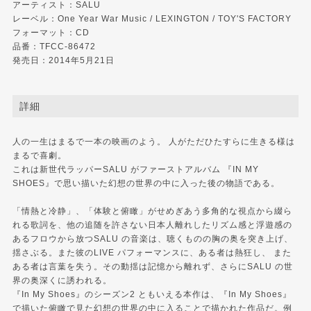
アーティスト：SALU
レーベル：One Year War Music / LEXINGTON / TOY'S FACTORY
フォーマット：CD
品番：TFCC-86472
発売日：2014年5月21日
詳細
人の一生はまるで一本の映画のよう。 人がただひたすらに生きる様は
まるで喜劇。
これは新世代ラッパーSALU がファーストアルバム 『IN MY
SHOES』で思い描いた幻想の世界の中に入った後の物語である。
「情熱と冷静」、「体験と俯瞰」がせめぎあう多角的な視点から綴ら
れる歌詞を、他の追随を許さない日本人離れしたリズム感と浮遊感の
あるフロウから放つSALU の音楽は、聴くものの胸の奥を突き上げ、
揺さぶる。また彼のLIVE パフォーマンスに、ある者は熱狂し、 また
ある者は言葉を失う。その動揺は記憶から離れず、さらにSALU の世
界の奥深くに誘われる。
『In My Shoes』のシーズン2 ともいえる本作は、『In My Shoes』
で描いた俯瞰で見た幻想の世界の中に入ることで描かれた作品だ。例