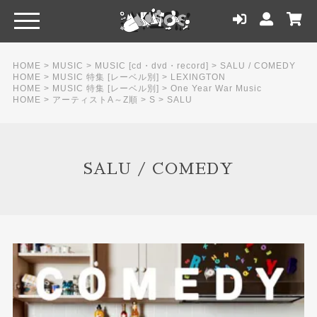
HOME
>
MUSIC
>
MUSIC [cd・dvd・record]
>
SALU / COMEDY
HOME
>
MUSIC 特集 [レーベル別]
>
LEXINGTON
HOME
>
MUSIC 特集 [レーベル別]
>
One Year War Music
HOME
>
アーティストA～Z順
>
S
>
SALU
SALU / COMEDY