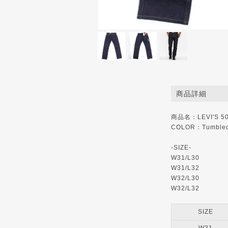
商品詳細
商品名：LEVI'S 505 
COLOR：Tumbled
-SIZE-
W31/L30
W31/L32
W32/L30
W32/L32
SIZE
W31