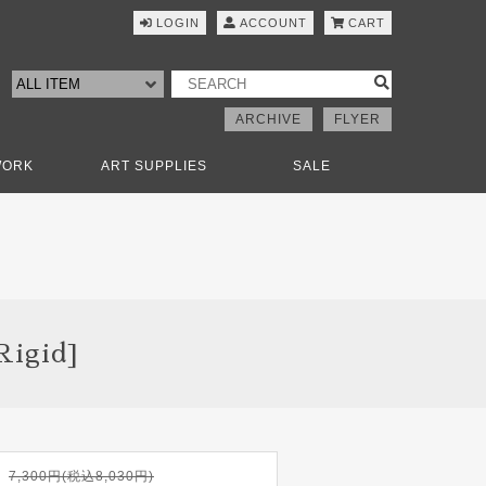
LOGIN
ACCOUNT
CART
ARCHIVE
FLYER
WORK
ART SUPPLIES
SALE
Rigid]
7,300円(税込8,030円)