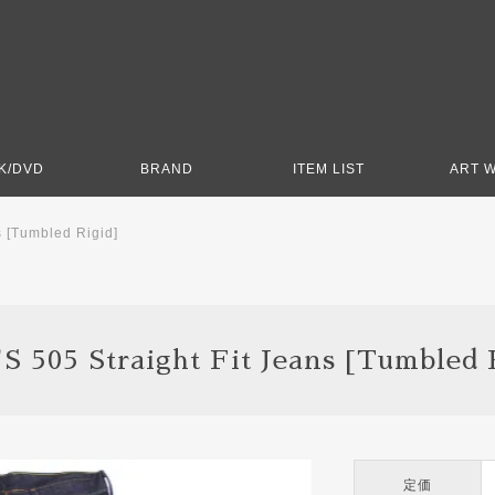
K/DVD
BRAND
ITEM LIST
ART 
s [Tumbled Rigid]
S 505 Straight Fit Jeans [Tumbled 
定価