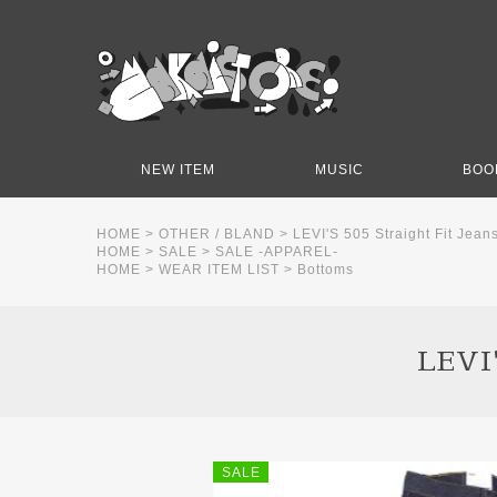
NEW ITEM
MUSIC
BOO
HOME
>
OTHER / BLAND
>
LEVI'S 505 Straight Fit Jean
HOME
>
SALE
>
SALE -APPAREL-
HOME
>
WEAR ITEM LIST
>
Bottoms
LEVI'
SALE