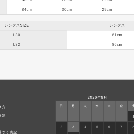
84cm
30cm
29cm
レングスSIZE
レングス
L30
81cm
L32
86cm
2026年8月
日
月
火
水
木
金
り方
解除
2
3
4
5
6
7
基づく表記