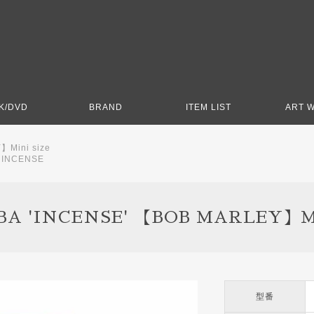
K/DVD
BRAND
ITEM LIST
ART 
】Mini size
>
INCENSE
A 'INCENSE' 【BOB MARLEY】Min
型番