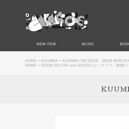
NEW ITEM
MUSIC
BOO
HOME
>
KUUMBA
>
KUUMBA 'INCENSE' 【BOB MARLEY
HOME
>
ROOM DECOR and GOODS [インテリア・雑貨]
KUUMB