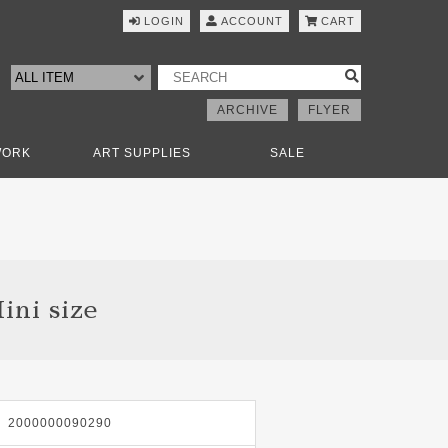
LOGIN
ACCOUNT
CART
ARCHIVE
FLYER
WORK
ART SUPPLIES
SALE
i size
2000000090290