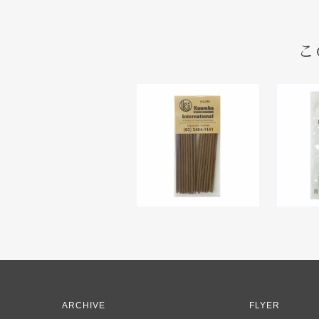
こ
ARCHIVE
FLYER