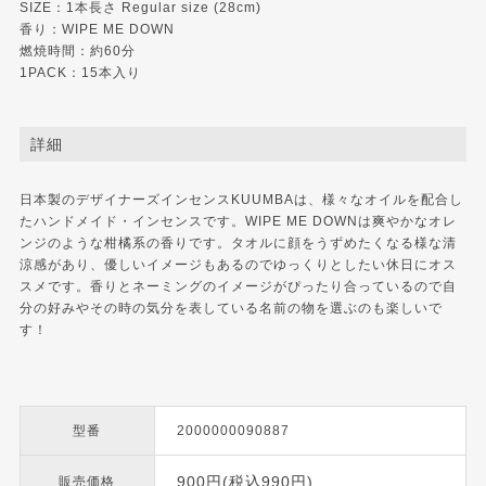
SIZE：1本長さ Regular size (28cm)
香り：WIPE ME DOWN
燃焼時間：約60分
1PACK：15本入り
詳細
日本製のデザイナーズインセンスKUUMBAは、様々なオイルを配合し
たハンドメイド・インセンスです。WIPE ME DOWNは爽やかなオレ
ンジのような柑橘系の香りです。タオルに顔をうずめたくなる様な清
涼感があり、優しいイメージもあるのでゆっくりとしたい休日にオス
スメです。香りとネーミングのイメージがぴったり合っているので自
分の好みやその時の気分を表している名前の物を選ぶのも楽しいで
す！
型番
2000000090887
900円(税込990円)
販売価格