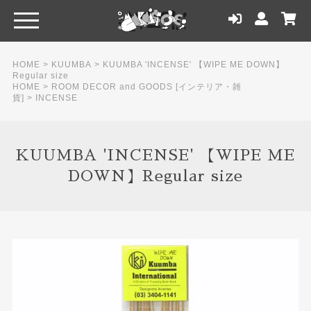
HOME
>
KUUMBA
>
KUUMBA 'INCENSE' 【WIPE ME DOWN】
Regular size
HOME
>
ROOM DECOR and GOODS [インテリア・雑
貨]
>
INCENSE
KUUMBA 'INCENSE' 【WIPE ME
DOWN】Regular size