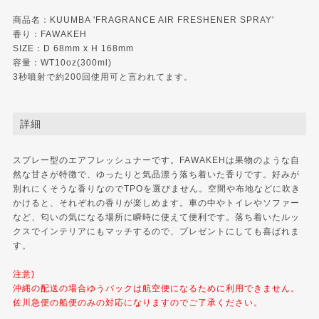
商品名：KUUMBA 'FRAGRANCE AIR FRESHENER SPRAY'
香り：FAWAKEH
SIZE：D 68mm x H 168mm
容量：WT10oz(300ml)
3秒噴射で約200回使用可と言われてます。
詳細
スプレー型のエアフレッシュナーです。FAWAKEHは果物のような自
然な甘さが特徴で、ゆったりと気品漂う落ち着いた香りです。好みが
別れにくそうな香りなのでTPOを選びません。空間や布地などに吹き
かけると、それぞれの香りが楽しめます。車の中やトイレやソファー
など、匂いの気になる場所に瞬時に使えて便利です。落ち着いたルッ
クスでインテリアにもマッチするので、プレゼントにしても喜ばれま
す。
注意)
沖縄の配送の場合ゆうパックは航空便になるために利用できません。
佐川急便の船便のみの対応になりますのでご了承ください。