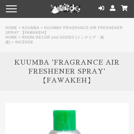
HOME
>
KUUMBA
>
KUUMBA 'FRAGRANCE AIR FRESHENER
SPRAY' 【FAWAKEH】
HOME
>
ROOM DECOR and GOODS [インテリア・雑
貨]
>
INCENSE
KUUMBA 'FRAGRANCE AIR
FRESHENER SPRAY'
【FAWAKEH】