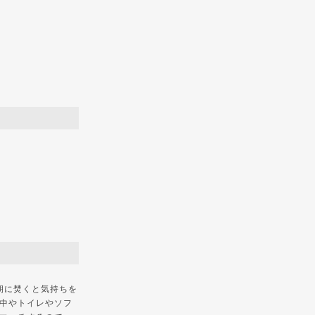
朝に焚くと気持ちを
中やトイレやソフ