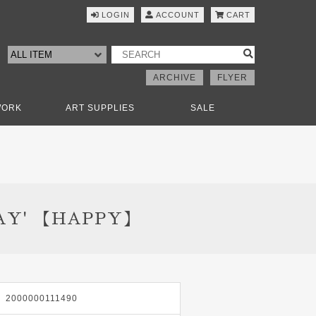
LOGIN
ACCOUNT
CART
ARCHIVE
FLYER
WORK
ART SUPPLIES
SALE
AY' 【HAPPY】
2000000111490