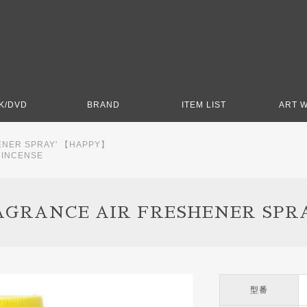
K/DVD
BRAND
ITEM LIST
ART 
ENER SPRAY' 【HAPPY】
>
INCENSE
AGRANCE AIR FRESHENER SPR
型番