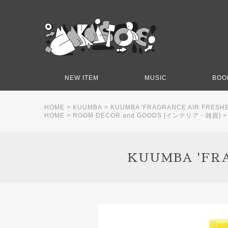
NEW ITEM
MUSIC
BOO
HOME
>
KUUMBA
>
KUUMBA 'FRAGRANCE AIR FRESH
HOME
>
ROOM DECOR and GOODS [インテリア・雑貨]
KUUMBA 'FR