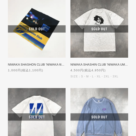
NIWAKA SHASHON CLUB 'NIWAKA film' CLOTH
NIWAKA SHASHIN CLUB 'NIWAKA UMBRELLA GIRL' T-shit [GREY]
1,000円(税込1,100円)
4,500円(税込4,950円)
SIZE：S・M・L・XL・2XL・3XL