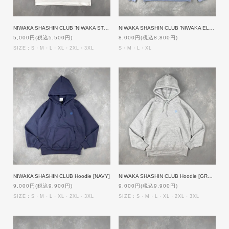
NIWAKA SHASHIN CLUB 'NIWAKA STRIPE' T-Shirt [WHITE]
NIWAKA SHASHIN CLUB 'NIWAKA ELLIPSE' SWEAT [BLUE]
5,000円(税込5,500円)
8,000円(税込8,800円)
SIZE：S・M・L・XL・2XL・3XL
S・M・L・XL
NIWAKA SHASHIN CLUB Hoodie [NAVY]
NIWAKA SHASHIN CLUB Hoodie [GREY]
9,000円(税込9,900円)
9,000円(税込9,900円)
SIZE：S・M・L・XL・2XL・3XL
SIZE：S・M・L・XL・2XL・3XL