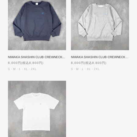
NIWAKA SHASHIN CLUB CREWNECK [NAVY]
NIWAKA SHASHIN CLUB CREWNECK [GREY]
8,000円(税込8,800円)
8,000円(税込8,800円)
S・M・L・XL・2XL
S・M・L・XL・2XL