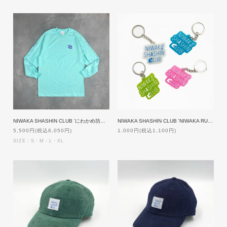
NIWAKA SHASHIN CLUB 'にわかめ坊や' Long Sleeve Tee [MINT]
NIWAKA SHASHIN CLUB 'NIWAKA RUBBER' Key chain
5,500円(税込6,050円)
1,000円(税込1,100円)
SIZE：S・M・L・XL