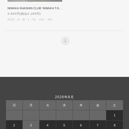
NIWAKA SHASHIN CLUB 'NIWAKA T-Shirt' [WHITE]
3,800円(税込4,180円)
SIZE：S・M・L・XL・2XL・3XL
1
2026年8月
日
月
火
水
木
金
土
1
2
3
4
5
6
7
8