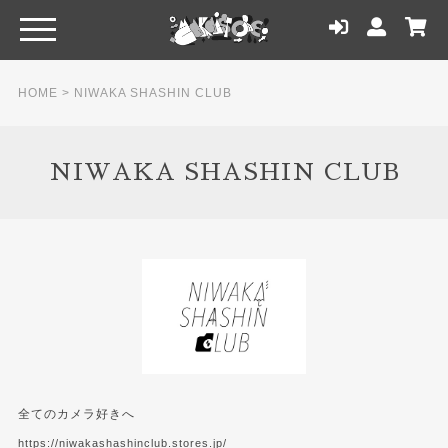
HOME
>
NIWAKA SHASHIN CLUB
NIWAKA SHASHIN CLUB
全てのカメラ好きへ
https://niwakashashinclub.stores.jp/