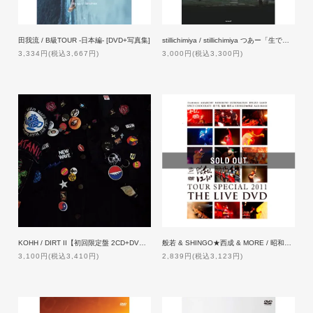
田我流 / B級TOUR -日本編- [DVD+写真集]
stillichimiya / stillichimiya つあー「生でどう。」
3,334円(税込3,667円)
3,000円(税込3,300円)
KOHH / DIRT II【初回限定盤 2CD+DVD】
般若 & SHINGO★西成 & MORE / 昭和レコードTOUR SPECIAL -DVD-
3,100円(税込3,410円)
2,839円(税込3,123円)