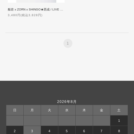
般若 x ZORN x SHINGO★西成 / LIVE MAX [2 DVD]【限定盤】
3,480円(税込3,828円)
1
2026年8月
日
月
火
水
木
金
土
1
2
3
4
5
6
7
8