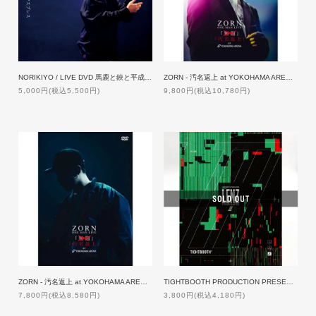
NORIKIYO / LIVE DVD 馬鹿と鋏と平成エクスプレス Tour Final [DVD]
ZORN - 汚名返上 at YOKOHAMA ARENA [2DVD+24Pブックレット] 【生産限定盤】
5,000円(税込5,500円)
9,800円(税込10,780円)
ZORN - 汚名返上 at YOKOHAMA ARENA [DVD]【通常盤】
TIGHTBOOTH PRODUCTION PRESENTS A SHINPEI UENO FILM 'LENZ lll' [BLU-RAY]
7,800円(税込8,580円)
3,800円(税込4,180円)