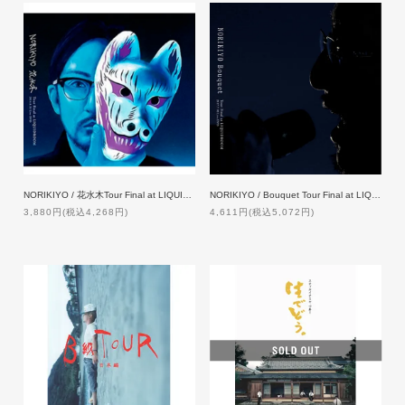
NORIKIYO / 花水木Tour Final at LIQUIDROOM [2DVD]【特典付】
NORIKIYO / Bouquet Tour Final at LIQUIDROOM [2DVD]
3,880円(税込4,268円)
4,611円(税込5,072円)