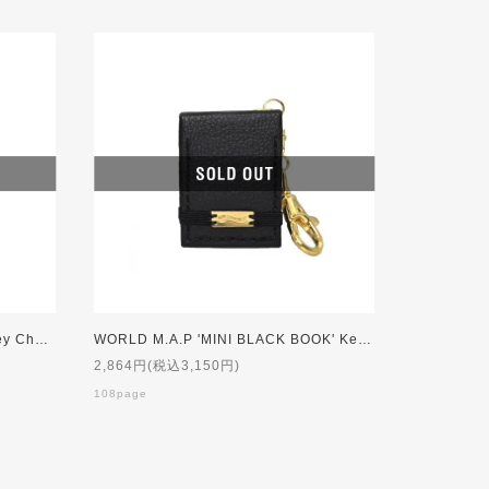
WORLD M.A.P 'BLACK BOOK' Key Chain
WORLD M.A.P 'MINI BLACK BOOK' Key Chain
2,864円(税込3,150円)
108page