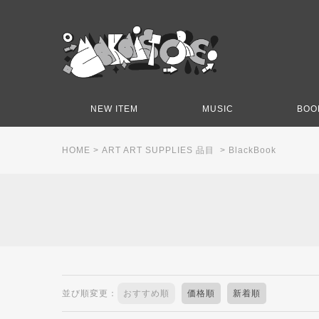
NEW ITEM
MUSIC
BOO
HOME
>
ART ART SUPPLIES 品目
>
BlackBook
並び順変更：
おすすめ順
価格順
新着順