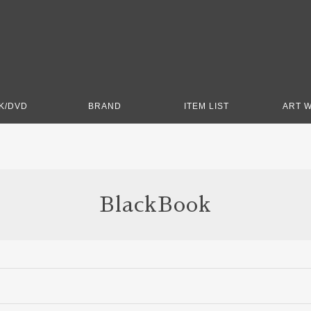
K/DVD
BRAND
ITEM LIST
ART 
BlackBook