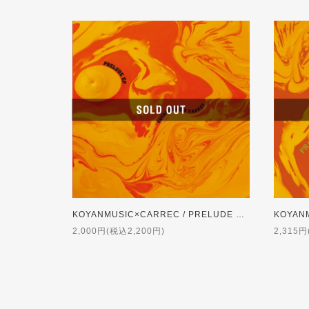
KOYANMUSIC×CARREC / PRELUDE EP [12inch]
2,000円(税込2,200円)
2,315円