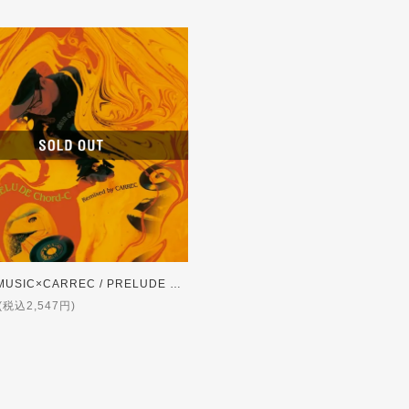
KOYANMUSIC×CARREC / PRELUDE Chord-C (Remixed by CARREC) 【特典付】
(税込2,547円)