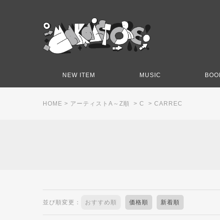
NEW ITEM
MUSIC
BOO
HOME
>
アーティストA～Z順
>
C
>
CARREC
並び順変更：
おすすめ順
価格順
新着順